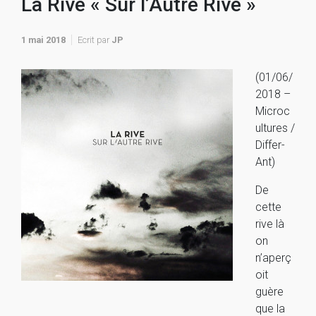
La Rive « Sur l’Autre Rive »
1 mai 2018
Ecrit par
JP
(01/06/
2018 –
Microc
ultures /
Differ-
Ant)
De
cette
rive là
on
n’aperç
oit
guère
que la