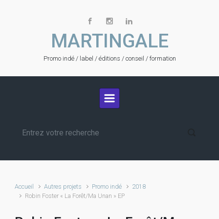
Skip to main content
MARTINGALE
Promo indé / label / éditions / conseil / formation
Accueil
Autres projets
Promo indé
2018
Robin Foster « La Forêt/Ma Unan » EP