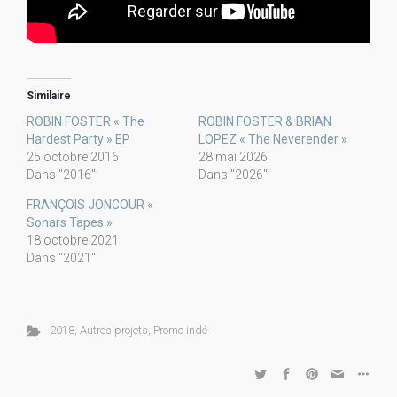
Similaire
ROBIN FOSTER « The
ROBIN FOSTER & BRIAN
Hardest Party » EP
LOPEZ « The Neverender »
25 octobre 2016
28 mai 2026
Dans "2016"
Dans "2026"
FRANÇOIS JONCOUR «
Sonars Tapes »
18 octobre 2021
Dans "2021"
2018
,
Autres projets
,
Promo indé