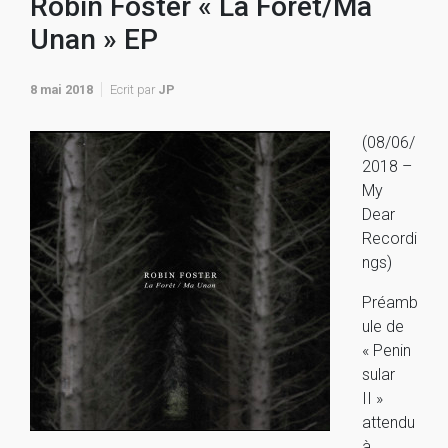
Robin Foster « La Forêt/Ma
Unan » EP
8 mai 2018
Ecrit par
JP
(08/06/
2018 –
My
Dear
Recordi
ngs)
Préamb
ule de
« Penin
sular
II »
attendu
à