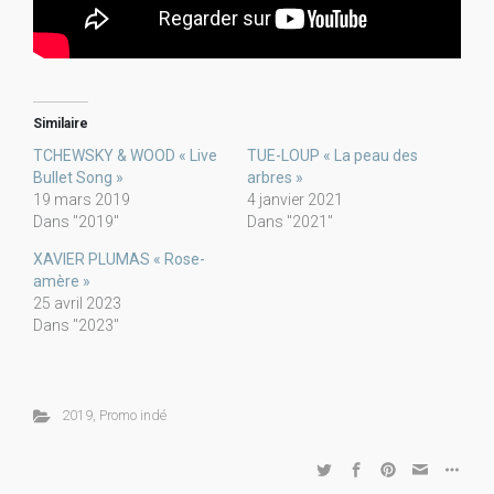
Similaire
TCHEWSKY & WOOD « Live
TUE-LOUP « La peau des
Bullet Song »
arbres »
19 mars 2019
4 janvier 2021
Dans "2019"
Dans "2021"
XAVIER PLUMAS « Rose-
amère »
25 avril 2023
Dans "2023"
2019
,
Promo indé