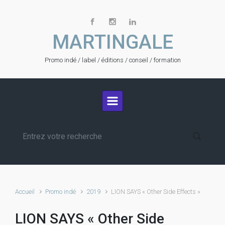
Skip to main content
MARTINGALE
Promo indé / label / éditions / conseil / formation
Accueil
Promo indé
2019
LION SAYS « Other Side Effects »
LION SAYS « Other Side