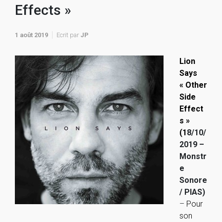
Effects »
1 août 2019
Ecrit par
JP
Lion
Says
« Other
Side
Effect
s »
(1
8/10/
2019 –
Monstr
e
Sonore
/ PIAS)
–
Pour
son