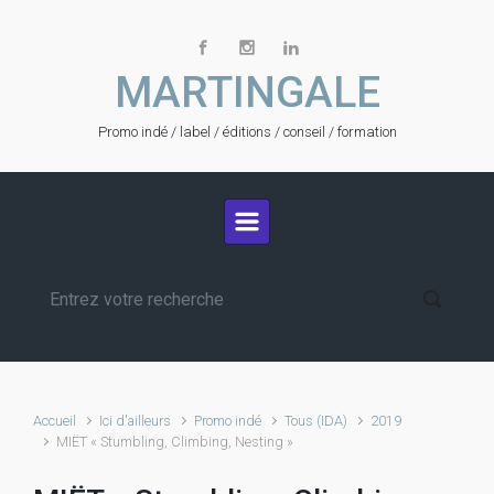
Skip to main content
MARTINGALE
Promo indé / label / éditions / conseil / formation
Accueil
Ici d'ailleurs
Promo indé
Tous (IDA)
2019
MIËT « Stumbling, Climbing, Nesting »