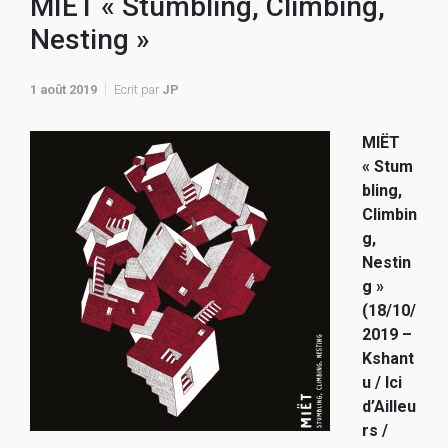
MIËT « Stumbling, Climbing,
Nesting »
1 août 2019
Ecrit par
JP
MIËT
« Stum
bling,
Climbin
g,
Nestin
g »
(18/10/
2019 –
Kshant
u / Ici
d’Ailleu
rs /