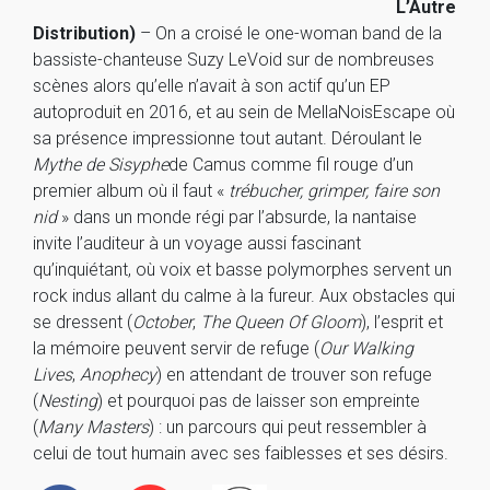
L’Autre
Distribution)
– On a croisé le one-woman band de la
bassiste-chanteuse Suzy LeVoid sur de nombreuses
scènes alors qu’elle n’avait à son actif qu’un EP
autoproduit en 2016, et au sein de MellaNoisEscape où
sa présence impressionne tout autant. Déroulant le
Mythe de Sisyphe
de Camus comme fil rouge d’un
premier album où il faut «
trébucher, grimper, faire son
nid
» dans un monde régi par l’absurde, la nantaise
invite l’auditeur à un voyage aussi fascinant
qu’inquiétant, où voix et basse polymorphes servent un
rock indus allant du calme à la fureur. Aux obstacles qui
se dressent (
October
,
The Queen Of Gloom
), l’esprit et
la mémoire peuvent servir de refuge (
Our Walking
Lives
,
Anophecy
) en attendant de trouver son refuge
(
Nesting
) et pourquoi pas de laisser son empreinte
(
Many Masters
) : un parcours qui peut ressembler à
celui de tout humain avec ses faiblesses et ses désirs.