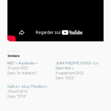
Similaire
MIËT « Ausländer »
JEAN-PHILIPPE GOUDE « Le
23 août 2022
Salon Noir »
Dans "Ici d'ailleurs"
4 septembre 2023
Dans "2023"
GaBLé « JoLLy TRouBLe »
18 avril 2016
Dans "2016"