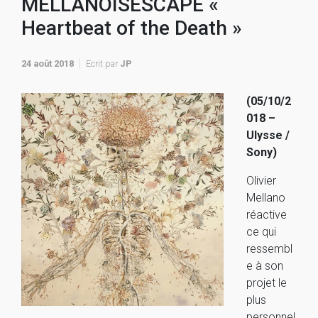
MELLANOISESCAPE «
Heartbeat of the Death »
24 août 2018
Ecrit par
JP
(05/10/2
018 –
Ulysse /
Sony)
Olivier
Mellano
réactive
ce qui
ressembl
e à son
projet le
plus
personnel