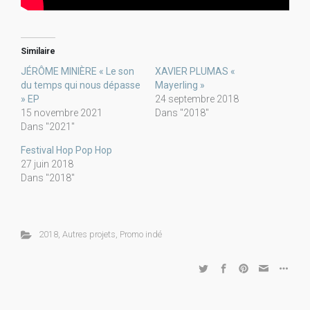
Similaire
JÉRÔME MINIÈRE « Le son
XAVIER PLUMAS «
du temps qui nous dépasse
Mayerling »
» EP
24 septembre 2018
15 novembre 2021
Dans "2018"
Dans "2021"
Festival Hop Pop Hop
27 juin 2018
Dans "2018"
2018
,
Autres projets
,
Promo indé