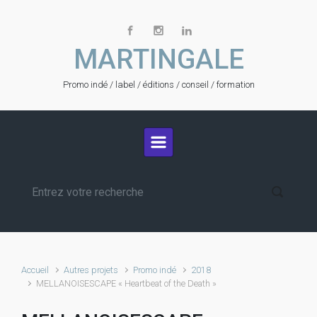
Skip to main content
MARTINGALE
Promo indé / label / éditions / conseil / formation
Accueil
Autres projets
Promo indé
2018
MELLANOISESCAPE « Heartbeat of the Death »