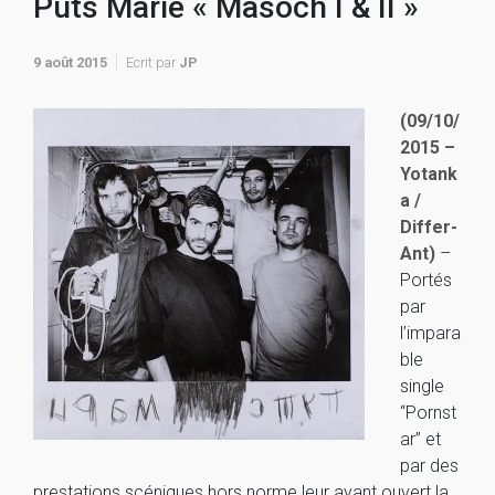
Puts Marie « Masoch I & II »
9 août 2015
Ecrit par
JP
(09/10/
2015 –
Yotank
a /
Differ-
Ant)
–
Portés
par
l’impara
ble
single
“Pornst
ar” et
par des
prestations scéniques hors norme leur ayant ouvert la