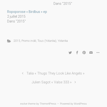
Dans "2015"
Ropoporose « Birdbus » ep
2 juillet 2015
Dans "2015"
2015
,
Promo indé
,
Tous (Yotanka)
,
Yotanka
Talia « Thugs They Look Like Angels »
Julien Sagot « Valse 333 »
evolve
theme by Theme4Press • Powered by
WordPress