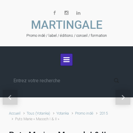
Skip to main content
MARTINGALE
Promo indé / label / éditions / conseil / formation
Festival LE SON CONTINU
2026
Previous
Next
Accueil
Tous (Yotanka)
Yotanka
Promo indé
2015
Puts Marie « Masoch I & II »