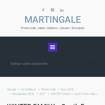
Skip to main content
MARTINGALE
Promo indé / label / éditions / conseil / formation
Accueil
Ici d'ailleurs
Promo indé
Tous (IDA)
Nouveautés (IDA)
2017
WINTER FAMILY « South From Here »