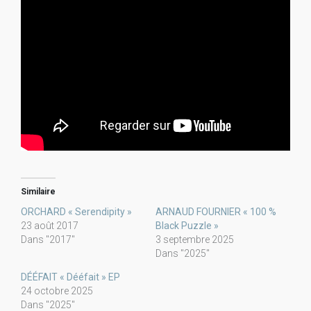
Similaire
ORCHARD « Serendipity »
ARNAUD FOURNIER « 100 %
23 août 2017
Black Puzzle »
Dans "2017"
3 septembre 2025
Dans "2025"
DÉÉFAIT « Dééfait » EP
24 octobre 2025
Dans "2025"