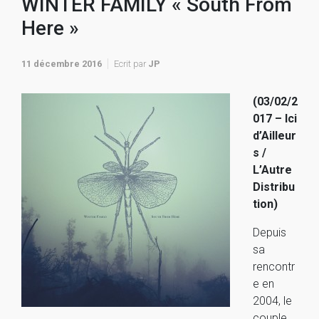
WINTER FAMILY « South From
Here »
11 décembre 2016
Ecrit par
JP
(03/02/2
017 – Ici
d’Ailleur
s /
L’Autre
Distribu
tion)
Depuis
sa
rencontr
e en
2004, le
couple