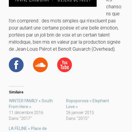
chanso
ns que
l’on comprend : des mots simples qui n’excluent pas
pour autant une certaine poésie et une belle émotion,
portées par un joli brin de voix et un certain talent
mélodique, bien mis en valeur par la production signée
de Jean-Louis Piérot et Benoît Guivarch (Overhead).
Similaire
WINTER FAMILY « South
Ropoporose « Elephant
From Here »
Love »
11 décembre 2016
26 janvier 2015
Dans "2017"
Dans "2015"
LA FELINE « Place de