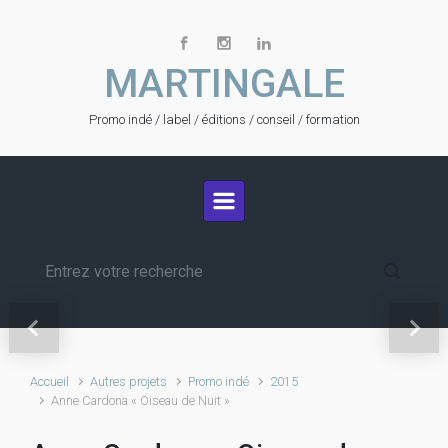
Skip to main content
MARTINGALE
Promo indé / label / éditions / conseil / formation
Festival LE SON CONTINU
2026
Previous
Next
Accueil
Autres projets
Promo indé
2015
Anne Cardona « Oiseau de Nuit »