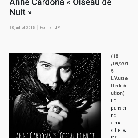
Anne Cardona « Oiseau de
Nuit »
18 juillet 2015
Ecrit par
JP
(18
/09/201
5 –
L’Autre
Distrib
ution)
–
La
parisien
ne
aime,
dit-elle,
les