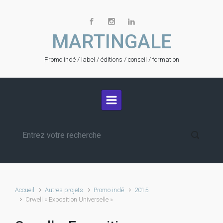
Skip to main content
MARTINGALE
Promo indé / label / éditions / conseil / formation
Accueil
Autres projets
Promo indé
2015
Orwell « Exposition Universelle »