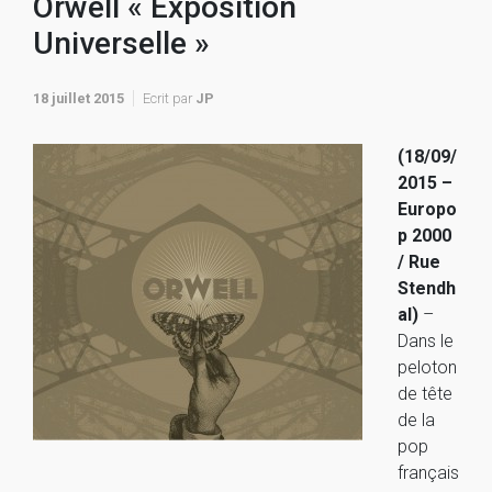
Orwell « Exposition
Universelle »
18 juillet 2015
Ecrit par
JP
(18/09/
2015 –
Europo
p 2000
/ Rue
Stendh
al)
–
Dans le
peloton
de tête
de la
pop
français