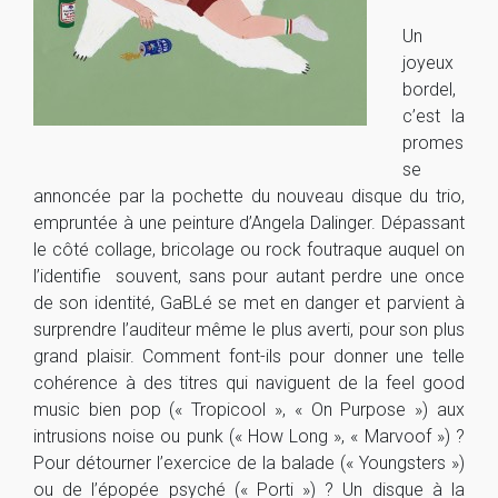
Un
joyeux
bordel,
c’est la
promes
se
annoncée par la pochette du nouveau disque du trio,
empruntée à une peinture d’Angela Dalinger. Dépassant
le côté collage, bricolage ou rock foutraque auquel on
l’identifie souvent, sans pour autant perdre une once
de son identité, GaBLé se met en danger et parvient à
surprendre l’auditeur même le plus averti, pour son plus
grand plaisir. Comment font-ils pour donner une telle
cohérence à des titres qui naviguent de la feel good
music bien pop (« Tropicool », « On Purpose ») aux
intrusions noise ou punk (« How Long », « Marvoof ») ?
Pour détourner l’exercice de la balade (« Youngsters »)
ou de l’épopée psyché (« Porti ») ? Un disque à la