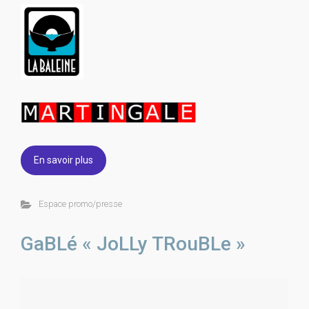
En savoir plus
Espace promo/presse
GaBLé « JoLLy TRouBLe »