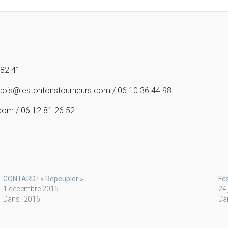
 82 41
ancois@lestontonstourneurs.com / 06 10 36 44 98
.com / 06 12 81 26 52
GONTARD ! « Repeupler »
Fe
1 décembre 2015
24
Dans "2016"
Da