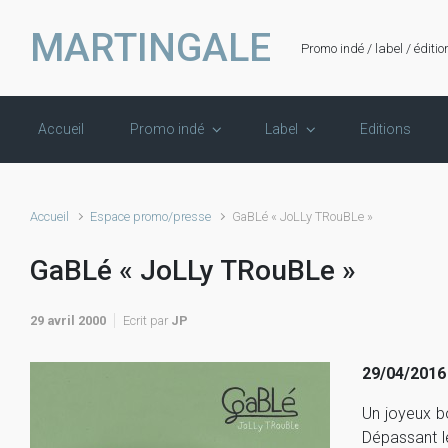
Skip to main content
MARTINGALE
Promo indé / label / éditio
Accueil
Promo indé
Label
Editions
Accueil
Espace promo/presse
GaBLé « JoLLy TRouBLe »
GaBLé « JoLLy TRouBLe »
29 avril 2000
Ecrit par
JP
29/04/2016 –
Un joyeux b
Dépassant le