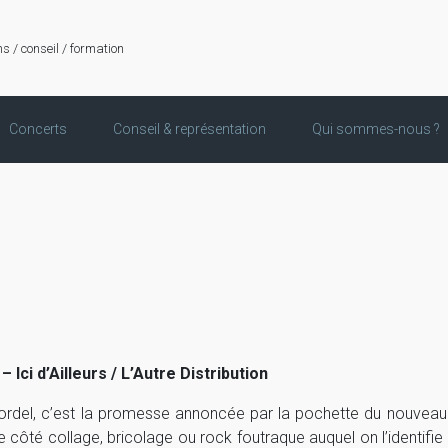
ns / conseil / formation
Concerts
Conseil & représentation
Qui sommes-nous ?
 Ici d’Ailleurs / L’Autre Distribution
ordel, c’est la promesse annoncée par la pochette du nouveau d
 côté collage, bricolage ou rock foutraque auquel on l’identifi