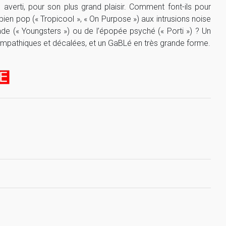
averti, pour son plus grand plaisir. Comment font-ils pour
bien pop (« Tropicool », « On Purpose ») aux intrusions noise
de (« Youngsters ») ou de l’épopée psyché (« Porti ») ? Un
ympathiques et décalées, et un GaBLé en très grande forme.