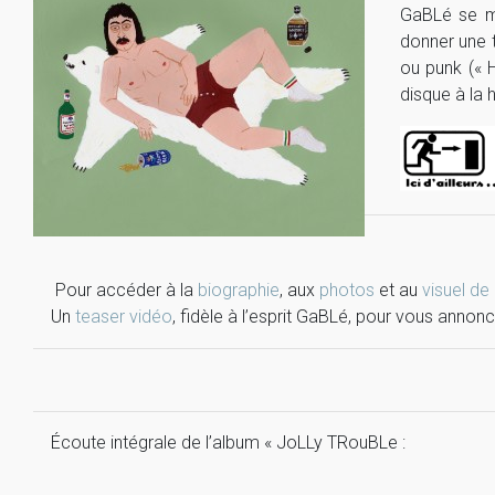
GaBLé se me
donner une t
ou punk (« 
disque à la
Pour accéder à la
biographie
, aux
photos
et au
visuel de
Un
teaser vidéo
, fidèle à l’esprit GaBLé, pour vous anno
Écoute intégrale de l’album « JoLLy TRouBLe :