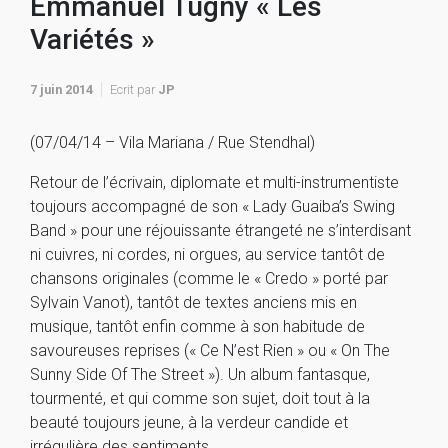
Emmanuel Tugny « Les
Variétés »
7 juin 2014
Ecrit par
JP
(07/04/14 – Vila Mariana / Rue Stendhal)
Retour de l’écrivain, diplomate et multi-instrumentiste
toujours accompagné de son « Lady Guaiba’s Swing
Band » pour une réjouissante étrangeté ne s’interdisant
ni cuivres, ni cordes, ni orgues, au service tantôt de
chansons originales (comme le « Credo » porté par
Sylvain Vanot), tantôt de textes anciens mis en
musique, tantôt enfin comme à son habitude de
savoureuses reprises (« Ce N’est Rien » ou « On The
Sunny Side Of The Street »). Un album fantasque,
tourmenté, et qui comme son sujet, doit tout à la
beauté toujours jeune, à la verdeur candide et
irrégulière des sentiments…