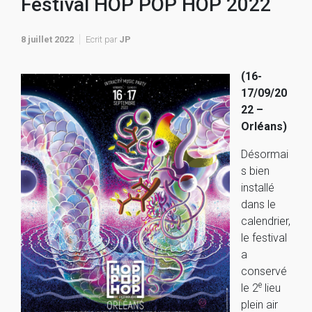
Festival HOP POP HOP 2022
8 juillet 2022
Ecrit par
JP
(16-
17/09/20
22 –
Orléans)
Désormai
s bien
installé
dans le
calendrier,
le festival
a
conservé
e
le 2
lieu
plein air