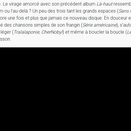
rie. Le virage amorcé avec son précédent album
Là-haut
ressembl
um ou l’au-delà ? Un peu des trois tant les grands espaces (
Sans 
ore une fois et plus que jamais ce nouveau disque. En douceur et
ité des chansons simples de son frangin (
Série américaine
), s’au
 léger (
Tralalaponie, CherNobyl
) et même à boucler la boucle (
L
isson.