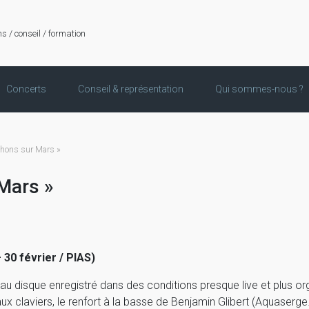
ns / conseil / formation
Concerts
Conseil & représentation
Qui sommes-nous ?
ons sur Mars »
Mars »
 30 février / PIAS)
au disque enregistré dans des conditions presque live et plus org
aux claviers, le renfort à la basse de Benjamin Glibert (Aquaser