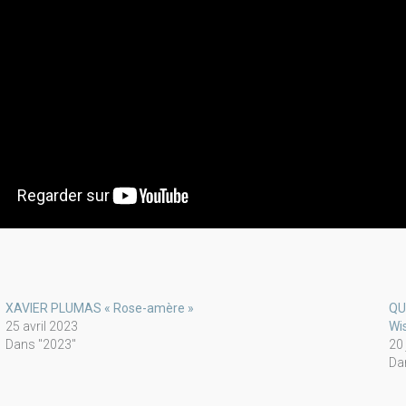
XAVIER PLUMAS « Rose-amère »
QU
25 avril 2023
Wi
Dans "2023"
20
Da