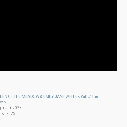
EEN OF THE MEADOW & EMILY JANE WHITE « Will O’ the
sp »
 janvier 2023
ns "2023"