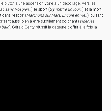
e plutôt à une ascension voire à un décollage. Vers les
lac sans Vosgien
…), le sport (
S’y mettre un jour
…) et la mort
 dans l’espoir (
Marchons sur Mars
,
Encore en vie
…), puisant
torisant aussi bien à être subtilement poignant (
Vider les
e bain
), Gérald Genty réussit la gageure d’offrir à la fois la