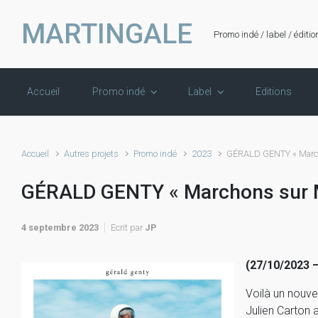
Skip to main content
MARTINGALE
Promo indé / label / éditio
Accueil
Promo indé
Label
Editions
Accueil
Autres projets
Promo indé
2023
GÉRALD GENTY « March
GÉRALD GENTY « Marchons sur 
4 septembre 2023
Ecrit par
JP
(27/10/2023 –
Voilà un nouve
Julien Carton 