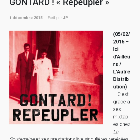
GONTARD ! « Repeupler »
1 décembre 2015
Ecrit par
JP
(05/02/
2016 –
Ici
d’Ailleu
rs /
L’Autre
Distrib
ution)
– C’est
grâce à
ses
mixtap
es chez
La
Souterraine
et ses prestations live singulières repérées