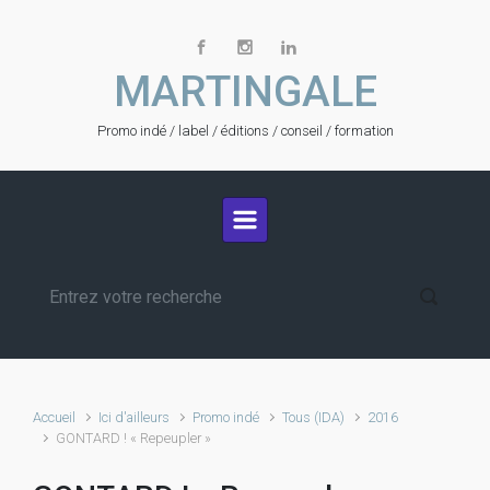
Skip to main content
MARTINGALE
Promo indé / label / éditions / conseil / formation
Accueil
Ici d'ailleurs
Promo indé
Tous (IDA)
2016
GONTARD ! « Repeupler »