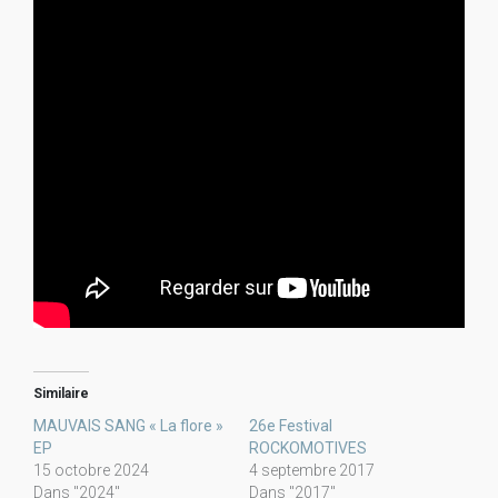
Similaire
MAUVAIS SANG « La flore »
26e Festival
EP
ROCKOMOTIVES
15 octobre 2024
4 septembre 2017
Dans "2024"
Dans "2017"