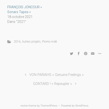
FRANÇOIS JONCOUR «
Sonars Tapes »
18 octobre 2021
Dans "2021"
2016
,
Autres projets
,
Promo indé
VON PARIAHS « Genuine Feelings »
GONTARD ! « Repeupler »
evolve
theme by Theme4Press • Powered by
WordPress