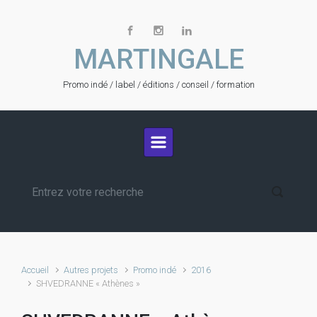
Skip to main content
MARTINGALE
Promo indé / label / éditions / conseil / formation
Accueil
Autres projets
Promo indé
2016
SHVEDRANNE « Athènes »