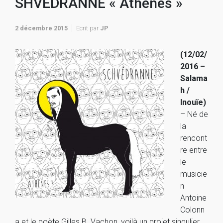
SHVEDRANNE « Athènes »
2 décembre 2015
Ecrit par
JP
(12/02/
2016 –
Salama
h /
Inouïe)
– Né de
la
rencont
re entre
le
musicie
n
Antoine
Colonn
a et le poète Gilles B. Vachon, voilà un projet singulier