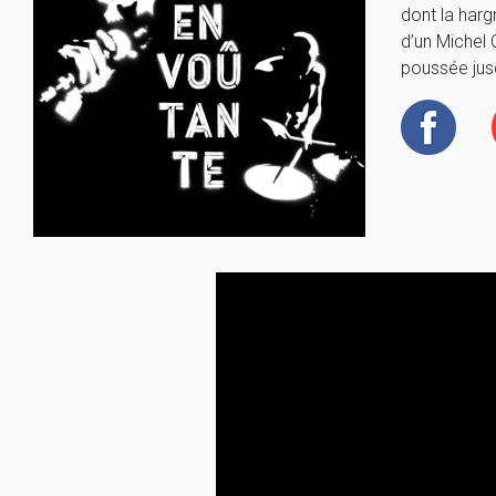
dont la harg
d’un Michel 
poussée jus