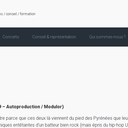
ns / conseil / formation
Concerts
Conseil & représentation
Qui sommes-nous ?
9 – Autoproduction / Modulor)
être parce que ces deux là viennent du pied des Pyrénées que le
miques entêtantes d’un batteur bien rock (mais épris du hip-hop U