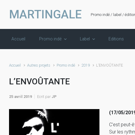
Skip to main content
MARTINGALE
Promo indé / label / éditio
Accueil
Promo indé
Label
Editions
Accueil
Autres projets
Promo indé
2019
L’ENVOÛTANTE
L’ENVOÛTANTE
25 avril 2019
Ecrit par
JP
(17/05/201
C’est peut-
Sur les ryth