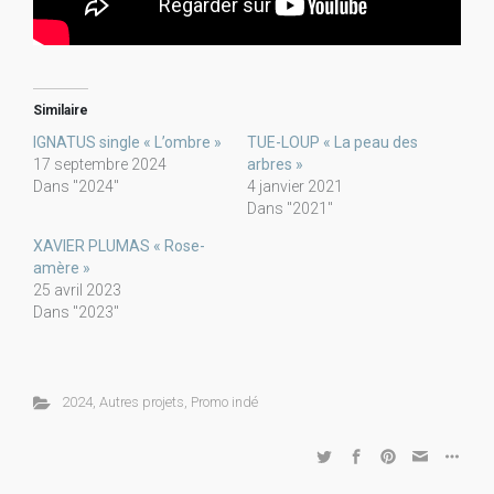
Similaire
IGNATUS single « L’ombre »
TUE-LOUP « La peau des
17 septembre 2024
arbres »
Dans "2024"
4 janvier 2021
Dans "2021"
XAVIER PLUMAS « Rose-
amère »
25 avril 2023
Dans "2023"
2024
,
Autres projets
,
Promo indé