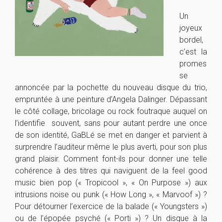
Un
joyeux
bordel,
c’est la
promes
se
annoncée par la pochette du nouveau disque du trio,
empruntée à une peinture d’Angela Dalinger. Dépassant
le côté collage, bricolage ou rock foutraque auquel on
l’identifie souvent, sans pour autant perdre une once
de son identité, GaBLé se met en danger et parvient à
surprendre l’auditeur même le plus averti, pour son plus
grand plaisir. Comment font-ils pour donner une telle
cohérence à des titres qui naviguent de la feel good
music bien pop (« Tropicool », « On Purpose ») aux
intrusions noise ou punk (« How Long », « Marvoof ») ?
Pour détourner l’exercice de la balade (« Youngsters »)
ou de l’épopée psyché (« Porti ») ? Un disque à la