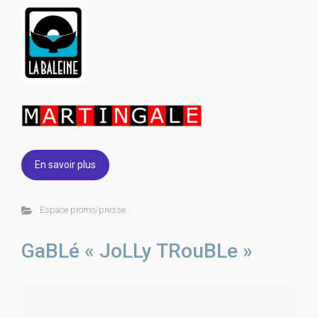
En savoir plus
Espace promo/presse
GaBLé « JoLLy TRouBLe »