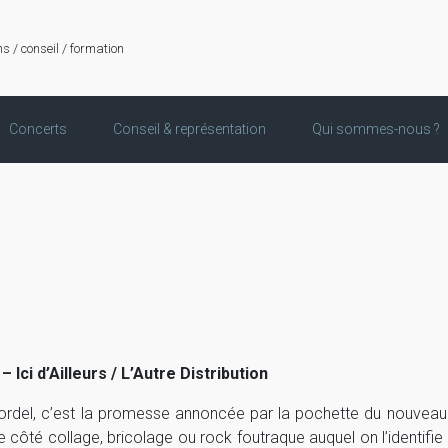
ns / conseil / formation
Concerts
Conseil & représentation
Qui sommes-nous ?
 Ici d’Ailleurs / L’Autre Distribution
ordel, c’est la promesse annoncée par la pochette du nouveau d
 côté collage, bricolage ou rock foutraque auquel on l’identifi