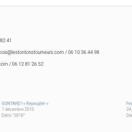
 82 41
ancois@lestontonstourneurs.com / 06 10 36 44 98
.com / 06 12 81 26 52
GONTARD ! « Repeupler »
Fe
1 décembre 2015
24
Dans "2016"
Da