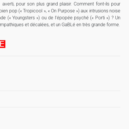
averti, pour son plus grand plaisir. Comment font-ils pour
bien pop (« Tropicool », « On Purpose ») aux intrusions noise
de (« Youngsters ») ou de l’épopée psyché (« Porti ») ? Un
ympathiques et décalées, et un GaBLé en très grande forme.