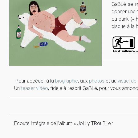
GaBLé se me
donner une t
ou punk (« 
disque à la
Pour accéder à la
biographie
, aux
photos
et au
visuel de
Un
teaser vidéo
, fidèle à l’esprit GaBLé, pour vous anno
Écoute intégrale de l’album « JoLLy TRouBLe :