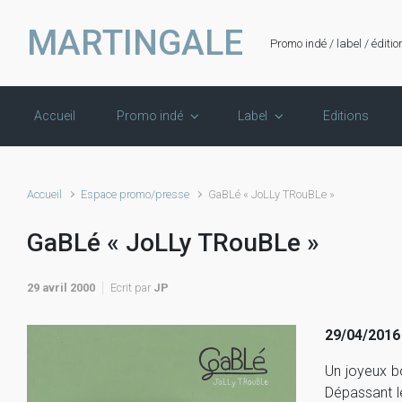
Skip to main content
MARTINGALE
Promo indé / label / éditio
Accueil
Promo indé
Label
Editions
Accueil
Espace promo/presse
GaBLé « JoLLy TRouBLe »
GaBLé « JoLLy TRouBLe »
29 avril 2000
Ecrit par
JP
29/04/2016 –
Un joyeux b
Dépassant le