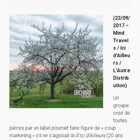
(22/09/
2017 –
Mind
Travel
s / Ici
d’Ailleu
rs /
L’Autre
Distrib
ution)
Un
groupe
créé de
toutes
pièces par un label pourrait faire figure de « coup
marketing » s’il ne s’agissait là d’
Ici d’Ailleurs
(20 ans