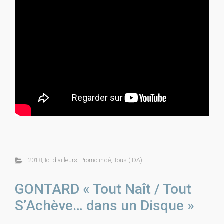
2018
,
Ici d'ailleurs
,
Promo indé
,
Tous (IDA)
GONTARD « Tout Naît / Tout
S’Achève… dans un Disque »