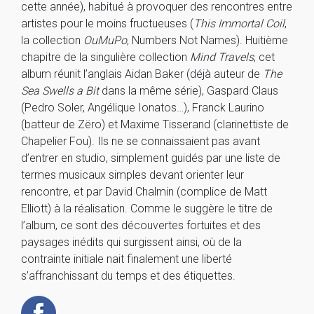
cette année), habitué à provoquer des rencontres entre
artistes pour le moins fructueuses (
This Immortal Coil
,
la collection
OuMuPo
, Numbers Not Names). Huitième
chapitre de la singulière collection
Mind Travels
, cet
album réunit l’anglais Aidan Baker (déjà auteur de
The
Sea Swells a Bit
dans la même série), Gaspard Claus
(Pedro Soler, Angélique Ionatos…), Franck Laurino
(batteur de Zëro) et Maxime Tisserand (clarinettiste de
Chapelier Fou). Ils ne se connaissaient pas avant
d’entrer en studio, simplement guidés par une liste de
termes musicaux simples devant orienter leur
rencontre, et par David Chalmin (complice de Matt
Elliott) à la réalisation. Comme le suggère le titre de
l’album, ce sont des découvertes fortuites et des
paysages inédits qui surgissent ainsi, où de la
contrainte initiale nait finalement une liberté
s’affranchissant du temps et des étiquettes.