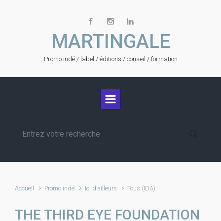
Skip to main content
MARTINGALE
Promo indé / label / éditions / conseil / formation
Accueil
Promo indé
Ici d'ailleurs
Tous (IDA)
THE THIRD EYE FOUNDATION