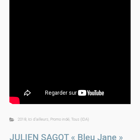
2018
,
Ici d'ailleurs
,
Promo indé
,
Tous (IDA)
JULIEN SAGOT « Bleu Jane »