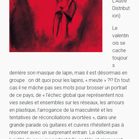
L’Autre
Distribut
ion)
Le
valentin
ois se
cache
toujour
s
derrière son masque de lapin, mais il est désormais en
groupe : on dit quoi pour les lapins, « meute » ?!? En tout
cas il ne mâche pas ses mots pour brosser un portrait
de ce pays, de « l’échec global que représentent nos
vies seules et ensembles sur les réseaux, les amours
en plastique, l’arrogance de la masculinité et les
tentatives de réconciliations avortées », dans une
grande parade où guitares et cuivres n’hésitent pas à
résonner avec un surprenant entrain. La délicieuse