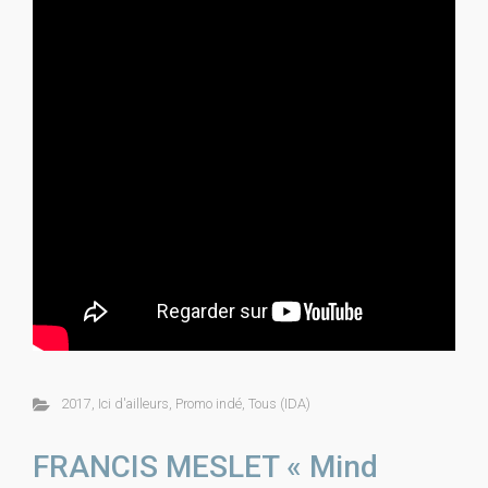
2017
,
Ici d'ailleurs
,
Promo indé
,
Tous (IDA)
FRANCIS MESLET « Mind