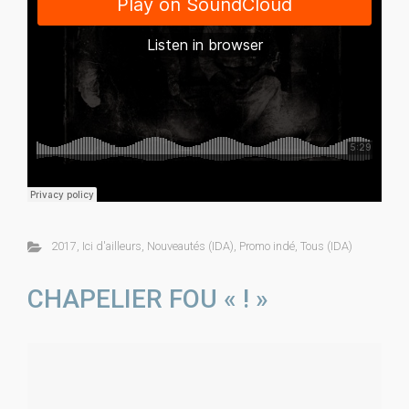
2017
,
Ici d'ailleurs
,
Nouveautés (IDA)
,
Promo indé
,
Tous (IDA)
CHAPELIER FOU « ! »