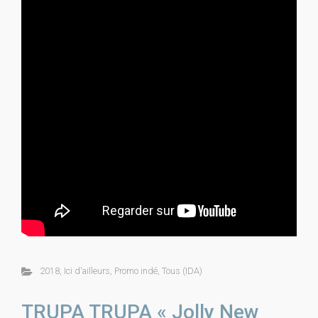
2018
,
Ici d'ailleurs
,
Promo indé
,
Tous (IDA)
TRUPA TRUPA « Jolly New