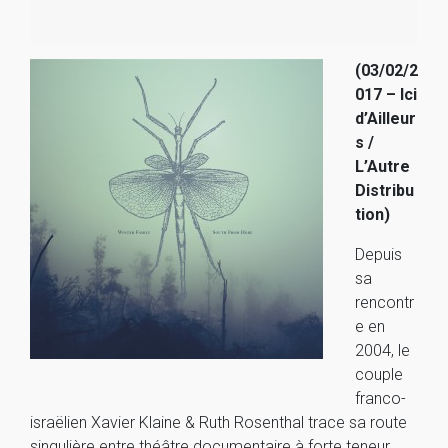
(03/02/2
017 – Ici
d’Ailleur
s /
L’Autre
Distribu
tion)
Depuis
sa
rencontr
e en
2004, le
couple
franco-
israëlien Xavier Klaine & Ruth Rosenthal trace sa route
singulière entre théâtre documentaire à forte teneur