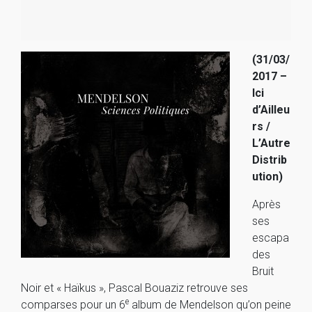
(31/03/
2017 –
Ici
d’Ailleu
rs /
L’Autre
Distrib
ution)
Après
ses
escapa
des
Bruit
Noir et « Haïkus », Pascal Bouaziz retrouve ses
e
comparses pour un 6
album de Mendelson qu’on peine