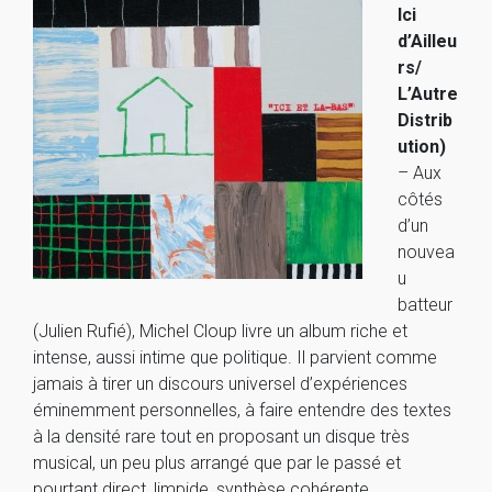
Ici
d’Ailleu
rs/
L’Autre
Distrib
ution)
– Aux
côtés
d’un
nouvea
u
batteur
(Julien Rufié), Michel Cloup livre un album riche et
intense, aussi intime que politique. Il parvient comme
jamais à tirer un discours universel d’expériences
éminemment personnelles, à faire entendre des textes
à la densité rare tout en proposant un disque très
musical, un peu plus arrangé que par le passé et
pourtant direct, limpide, synthèse cohérente