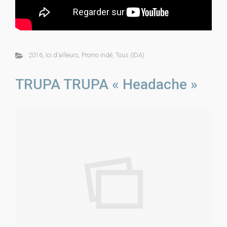
2016
,
Ici d'ailleurs
,
Promo indé
,
Tous (IDA)
TRUPA TRUPA « Headache »