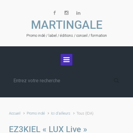
Skip to main content
MARTINGALE
Promo indé / label / éditions / conseil / formation
Accueil
Promo indé
Ici d'ailleurs
Tous (IDA)
EZ3KIEL « LUX Live »