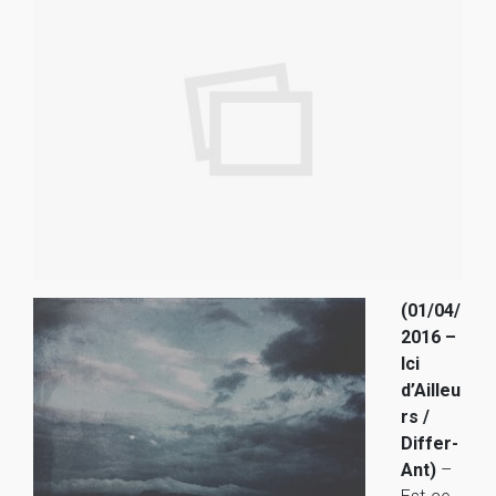
(01/04/
2016 –
Ici
d’Ailleu
rs /
Differ-
Ant)
–