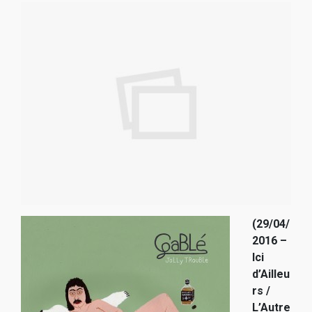
(29/04/
2016 –
Ici
d’Ailleu
rs /
L’Autre