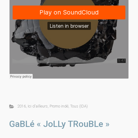
2016
,
Ici d'ailleurs
,
Promo indé
,
Tous (IDA)
GaBLé « JoLLy TRouBLe »