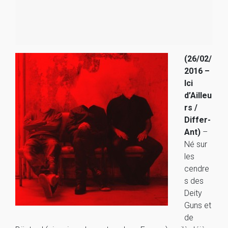
(26/02/
2016 –
Ici
d’Ailleu
rs /
Differ-
Ant)
–
Né sur
les
cendre
s des
Deity
Guns et
de