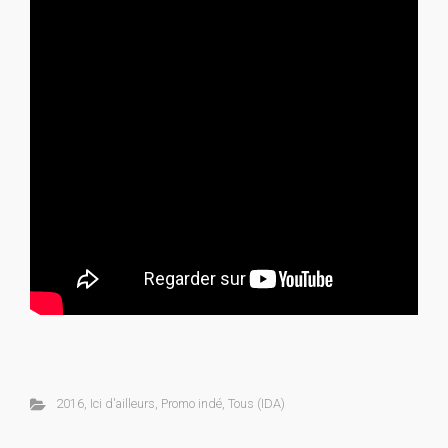
2016
,
Ici d'ailleurs
,
Promo indé
,
Tous (IDA)