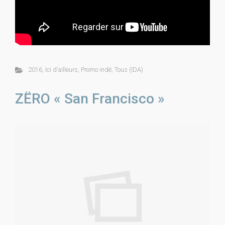
2016
,
Ici d'ailleurs
,
Promo indé
,
Tous (IDA)
ZËRO « San Francisco »