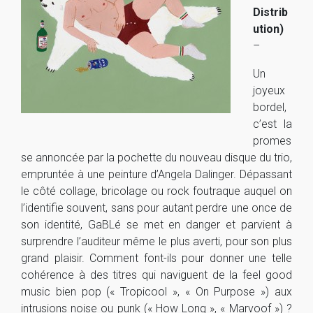
Distrib
ution)
–
Un
joyeux
bordel,
c’est la
promes
se annoncée par la pochette du nouveau disque du trio,
empruntée à une peinture d’Angela Dalinger. Dépassant
le côté collage, bricolage ou rock foutraque auquel on
l’identifie souvent, sans pour autant perdre une once de
son identité, GaBLé se met en danger et parvient à
surprendre l’auditeur même le plus averti, pour son plus
grand plaisir. Comment font-ils pour donner une telle
cohérence à des titres qui naviguent de la feel good
music bien pop (« Tropicool », « On Purpose ») aux
intrusions noise ou punk (« How Long », « Marvoof ») ?