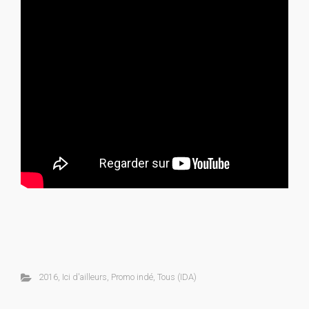
2016
,
Ici d'ailleurs
,
Promo indé
,
Tous (IDA)