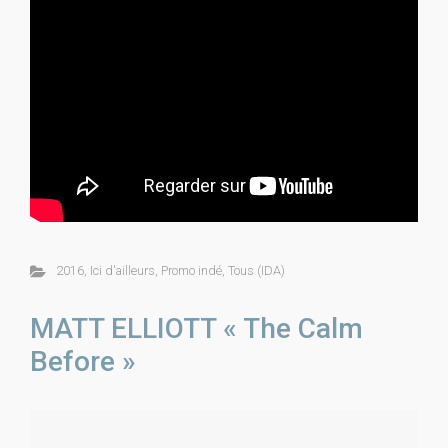
2016
,
Ici d'ailleurs
,
Promo indé
,
Tous (IDA)
MATT ELLIOTT « The Calm
Before »