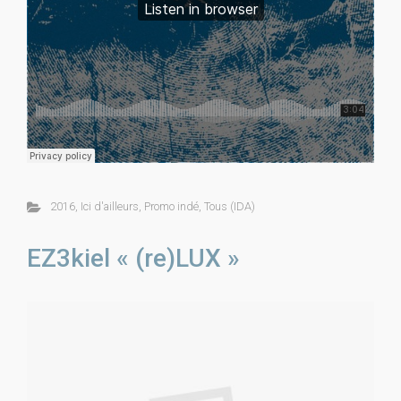
2016
,
Ici d'ailleurs
,
Promo indé
,
Tous (IDA)
EZ3kiel « (re)LUX »