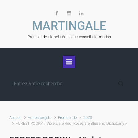
Skip to main content
MARTINGALE
Promo indé / label / éditions / conseil / formation
Accueil
Autres projets
Promo indé
2023
FOREST POOKY « Violets are Red, Roses are Blue and Dichotomy »