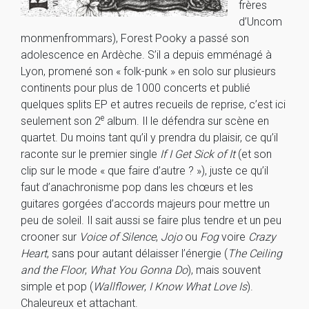
frères
d’Uncom
monmenfrommars), Forest Pooky a passé son
adolescence en Ardèche. S’il a depuis emménagé à
Lyon, promené son « folk-punk » en solo sur plusieurs
continents pour plus de 1000 concerts et publié
quelques splits EP et autres recueils de reprise, c’est ici
e
seulement son 2
album. Il le défendra sur scène en
quartet. Du moins tant qu’il y prendra du plaisir, ce qu’il
raconte sur le premier single
If I Get Sick of It
(et son
clip sur le mode « que faire d’autre ? »), juste ce qu’il
faut d’anachronisme pop dans les chœurs et les
guitares gorgées d’accords majeurs pour mettre un
peu de soleil. Il sait aussi se faire plus tendre et un peu
crooner sur
Voice of Silence
,
Jojo
ou
Fog
voire
Crazy
Heart
, sans pour autant délaisser l’énergie (
The Ceiling
and the Floor
,
What You Gonna Do
), mais souvent
simple et pop (
Wallflower
,
I Know What Love Is
).
Chaleureux et attachant.