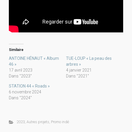
Similaire
ANTOINE HÉNAUT « Album
TUE-LOUP « La peau des
46 »
arbres »
17 avril 2023
4 janvier 2021
Dans "2023"
Dans "2021"
STATION 44 « Roads »
6 novembre 2024
Dans "2024"
2023
,
Autres projets
,
Promo indé