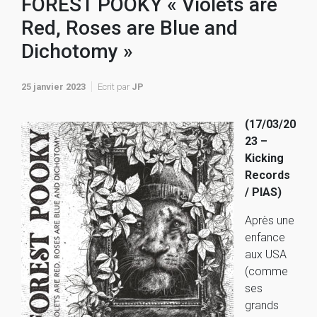
FOREST POOKY « Violets are
Red, Roses are Blue and
Dichotomy »
25 janvier 2023
Ecrit par
JP
(17/03/20
23 –
Kicking
Records
/ PIAS)
Après une
enfance
aux USA
(comme
ses
grands