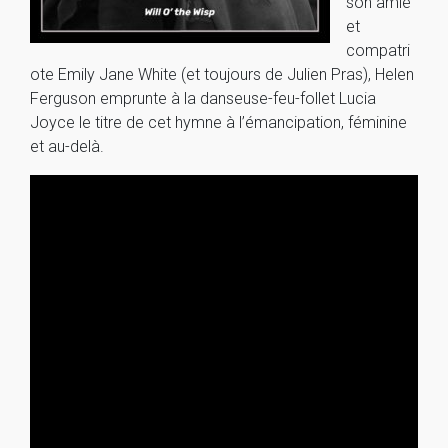
son amie
et
compatri
ote Emily Jane White (et toujours de Julien Pras), Helen
Ferguson emprunte à la danseuse-feu-follet Lucia
Joyce le titre de cet hymne à l’émancipation, féminine
et au-delà.