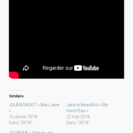
Similaire
JULIEN SAGOT « Bleu Jane
Jane Is Beautiful « Elle
»
Fend l’Eau »
16 janvier 2018
22 mai 2018
Dans "2018"
Dans "2018"
JO VAGUE « Vague » ep