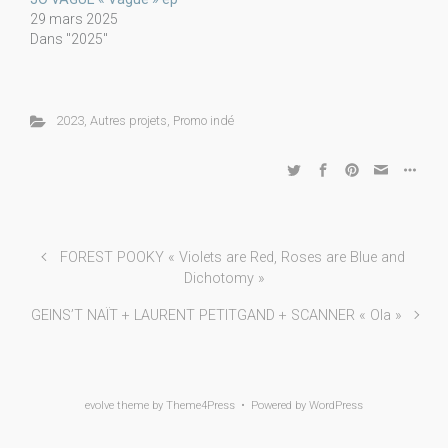
29 mars 2025
Dans "2025"
2023
,
Autres projets
,
Promo indé
FOREST POOKY « Violets are Red, Roses are Blue and
Dichotomy »
GEINS’T NAÏT + LAURENT PETITGAND + SCANNER « Ola »
evolve
theme by Theme4Press • Powered by
WordPress