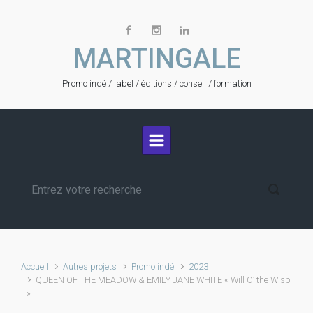
Skip to main content
MARTINGALE
Promo indé / label / éditions / conseil / formation
Accueil
Autres projets
Promo indé
2023
QUEEN OF THE MEADOW & EMILY JANE WHITE « Will O’ the Wisp
»