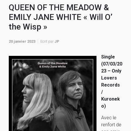
QUEEN OF THE MEADOW &
EMILY JANE WHITE « Will O’
the Wisp »
20 janvier 2023
Ecrit par
JP
Single
(07/03/20
23 – Only
Lovers
Records
/
Kuronek
o)
Avec le
renfort de