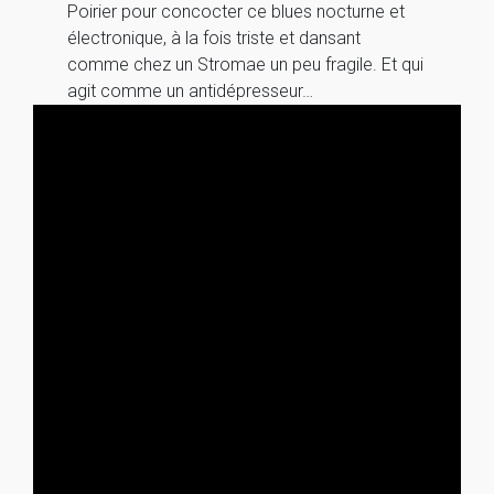
Poirier pour concocter ce blues nocturne et
électronique, à la fois triste et dansant
comme chez un Stromae un peu fragile. Et qui
agit comme un antidépresseur…