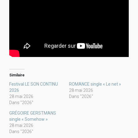
Similaire
Festival LE SON CONTINU
ROMANCE single « Le net »
2026
28 mai 2026
28 mai 2026
Dans "2026"
Dans "2026"
GRÉGOIRE GERSTMANS
single « Somehow »
28 mai 2026
Dans "2026"