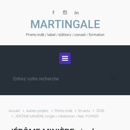
Skip to main content
MARTINGALE
Promo indé / label / éditions / conseil / formation
Accueil
Autres projets
Promo indé
En actu
2026
JÉRÔME MINIÈRE single « Hikikomori » feat. POIRIER