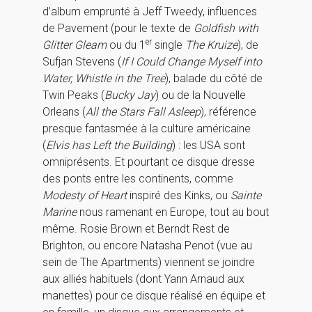
d’album emprunté à Jeff Tweedy, influences
de Pavement (pour le texte de
Goldfish with
er
Glitter Gleam
ou du 1
single
The Kruize
), de
Sufjan Stevens (
If I Could Change Myself into
Water,
Whistle in the Tree
), balade du côté de
Twin Peaks (
Bucky Jay
) ou de la Nouvelle
Orleans (
All the Stars Fall Asleep
), référence
presque fantasmée à la culture américaine
(
Elvis has Left the Building
) : les USA sont
omniprésents. Et pourtant ce disque dresse
des ponts entre les continents, comme
Modesty of Heart
inspiré des Kinks, ou
Sainte
Marine
nous ramenant en Europe, tout au bout
même. Rosie Brown et Berndt Rest de
Brighton, ou encore Natasha Penot (vue au
sein de The Apartments) viennent se joindre
aux alliés habituels (dont Yann Arnaud aux
manettes) pour ce disque réalisé en équipe et