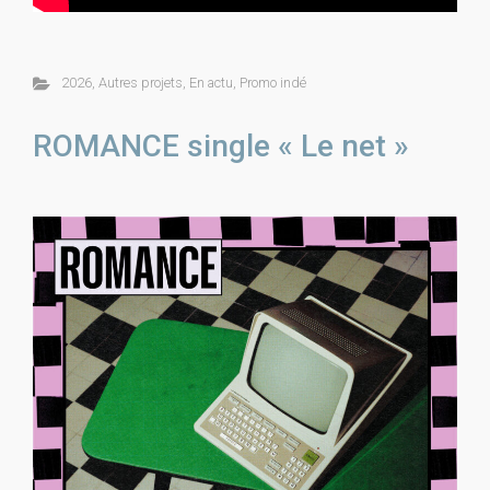
2026
,
Autres projets
,
En actu
,
Promo indé
ROMANCE single « Le net »