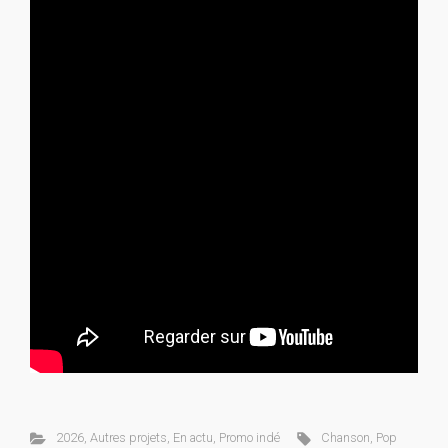
2026
,
Autres projets
,
En actu
,
Promo indé
Chanson
,
Pop