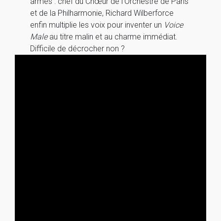
armes : chef du Chœur de l’Orchestre de Paris
et de la Philharmonie, Richard Wilberforce
enfin multiplie les voix pour inventer un
Voice
Male
au titre malin et au charme immédiat.
Difficile de décrocher non ?