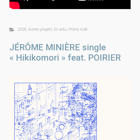
2026
,
Autres projets
,
En actu
,
Promo indé
JÉRÔME MINIÈRE single
« Hikikomori » feat. POIRIER