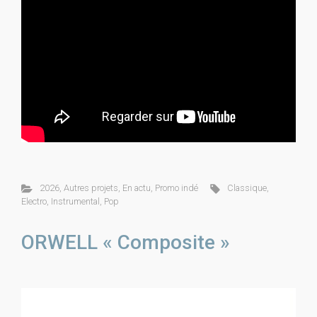
2026
,
Autres projets
,
En actu
,
Promo indé
Classique
,
Electro
,
Instrumental
,
Pop
ORWELL « Composite »