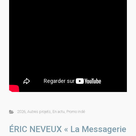
2026
,
Autres projets
,
En actu
,
Promo indé
ÉRIC NEVEUX « La Messagerie