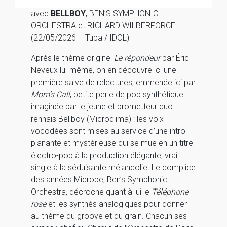
avec
BELLBOY
, BEN’S SYMPHONIC
ORCHESTRA et RICHARD WILBERFORCE
(22/05/2026 – Tuba / IDOL)
Après le thème originel
Le répondeur
par Éric
Neveux lui-même, on en découvre ici une
première salve de relectures, emmenée ici par
Mom’s Call
, petite perle de pop synthétique
imaginée par le jeune et prometteur duo
rennais Bellboy (Microqlima) : les voix
vocodées sont mises au service d’une intro
planante et mystérieuse qui se mue en un titre
électro-pop à la production élégante, vrai
single à la séduisante mélancolie. Le complice
des années Microbe, Ben’s Symphonic
Orchestra, décroche quant à lui le
Téléphone
rose
et les synthés analogiques pour donner
au thème du groove et du grain. Chacun ses