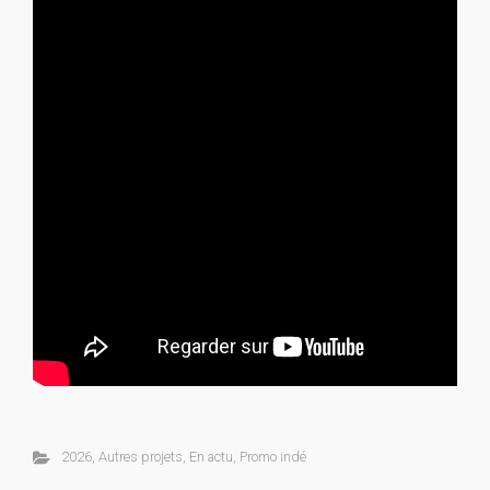
2026
,
Autres projets
,
En actu
,
Promo indé