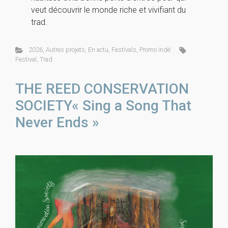
veut découvrir le monde riche et vivifiant du
trad.
2026
,
Autres projets
,
En actu
,
Festivals
,
Promo indé
Festival
,
Trad
THE REED CONSERVATION
SOCIETY« Sing a Song That
Never Ends »