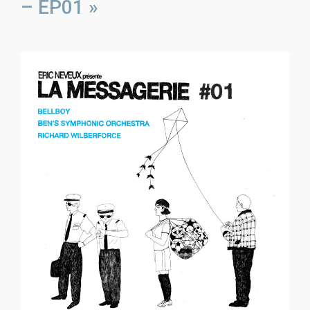
– EP01 »