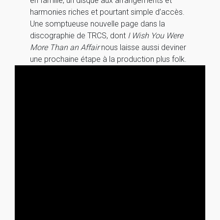
en famille, un disque aux arrangements et
harmonies riches et pourtant simple d’accès.
Une somptueuse nouvelle page dans la
discographie de TRCS, dont
I Wish You Were
More Than an Affair
nous laisse aussi deviner
une prochaine étape à la production plus folk.