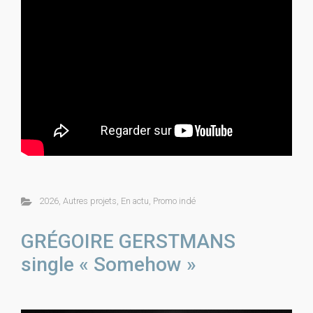
2026
,
Autres projets
,
En actu
,
Promo indé
GRÉGOIRE GERSTMANS
single « Somehow »