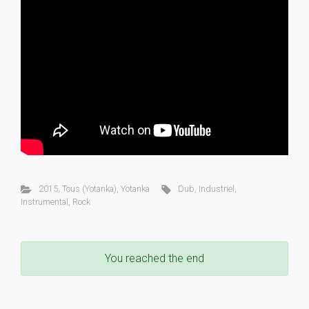
2015
,
Tous (Yotanka)
,
Yotanka
Dub
,
Industriel
,
Instrumental
,
Rock
You reached the end