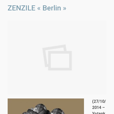
ZENZILE « Berlin »
(27/10/
2014 –
Yotank