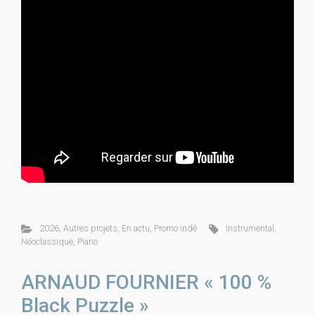
2026
,
Autres projets
,
En actu
,
Promo indé
Instrumental
,
Néoclassique
,
Piano
ARNAUD FOURNIER « 100 %
Black Puzzle »