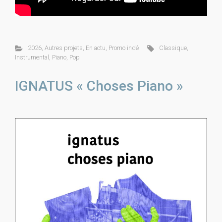
2026
,
Autres projets
,
En actu
,
Promo indé
Classique
,
Instrumental
,
Piano
,
Pop
IGNATUS « Choses Piano »