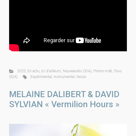
2025
,
En actu
,
Ici d'ailleurs
,
Nouveautés (IDA)
,
Promo indé
,
Tous
(IDA)
Expérimental
,
Instrumental
,
Noise
MELAINE DALIBERT & DAVID
SYLVIAN « Vermilion Hours »