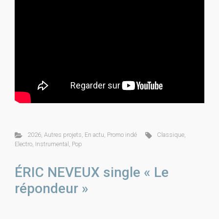
2026
,
Autres projets
,
En actu
,
Promo indé
Classique
,
Electro
,
Instrumental
,
Pop
ÉRIC NEVEUX single « Le
répondeur »