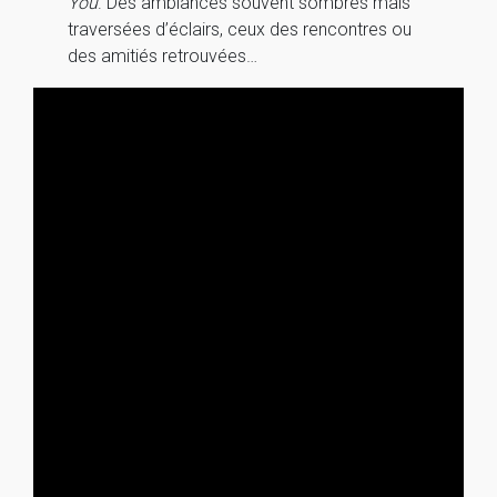
You
. Des ambiances souvent sombres mais
traversées d’éclairs, ceux des rencontres ou
des amitiés retrouvées…