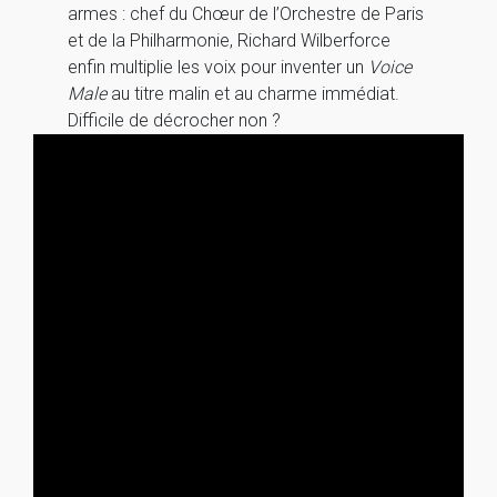
armes : chef du Chœur de l’Orchestre de Paris
et de la Philharmonie, Richard Wilberforce
enfin multiplie les voix pour inventer un
Voice
Male
au titre malin et au charme immédiat.
Difficile de décrocher non ?