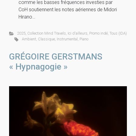
comme les basses fréquences investies par
CoH soutiennent les notes aériennes de Midori
Hirano…
2025
,
Collection Mind Travels
,
Ici d'ailleurs
,
Promo indé
,
Tous (IDA)
Ambient
,
Classique
,
Instrumental
,
Piano
GRÉGOIRE GERSTMANS
« Hypnagogie »