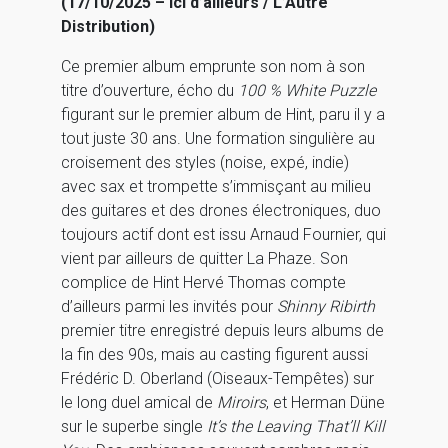
(17/10/2025 – Ici d’ailleurs / L’Autre
Distribution)
Ce premier album emprunte son nom à son
titre d’ouverture, écho du
100 % White Puzzle
figurant sur le premier album de Hint, paru il y a
tout juste 30 ans. Une formation singulière au
croisement des styles (noise, expé, indie)
avec sax et trompette s’immisçant au milieu
des guitares et des drones électroniques, duo
toujours actif dont est issu Arnaud Fournier, qui
vient par ailleurs de quitter La Phaze. Son
complice de Hint Hervé Thomas compte
d’ailleurs parmi les invités pour
Shinny Ribirth
premier titre enregistré depuis leurs albums de
la fin des 90s, mais au casting figurent aussi
Frédéric D. Oberland (Oiseaux-Tempêtes) sur
le long duel amical de
Miroirs
, et Herman Düne
sur le superbe single
It’s the Leaving That’ll Kill