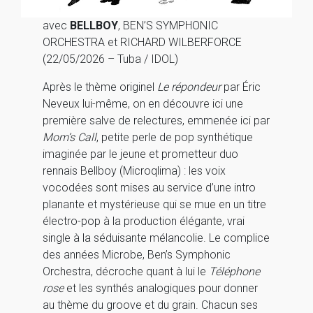
avec
BELLBOY
, BEN’S SYMPHONIC
ORCHESTRA et RICHARD WILBERFORCE
(22/05/2026 – Tuba / IDOL)
Après le thème originel
Le répondeur
par Éric
Neveux lui-même, on en découvre ici une
première salve de relectures, emmenée ici par
Mom’s Call
, petite perle de pop synthétique
imaginée par le jeune et prometteur duo
rennais Bellboy (Microqlima) : les voix
vocodées sont mises au service d’une intro
planante et mystérieuse qui se mue en un titre
électro-pop à la production élégante, vrai
single à la séduisante mélancolie. Le complice
des années Microbe, Ben’s Symphonic
Orchestra, décroche quant à lui le
Téléphone
rose
et les synthés analogiques pour donner
au thème du groove et du grain. Chacun ses