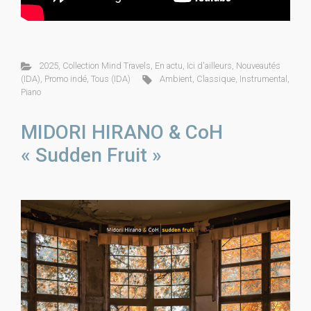
2025
,
Collection Mind Travels
,
En actu
,
Ici d'ailleurs
,
Nouveautés
(IDA)
,
Promo indé
,
Tous (IDA)
Ambient
,
Classique
,
Instrumental
,
Piano
MIDORI HIRANO & CoH
« Sudden Fruit »