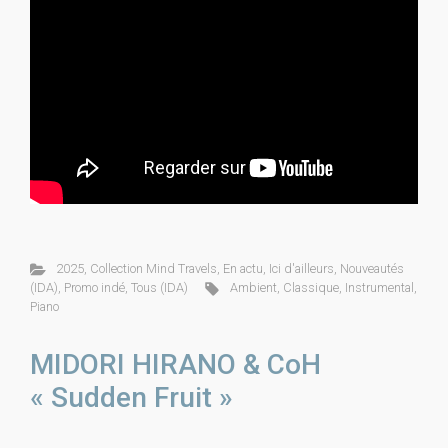
2025
,
Collection Mind Travels
,
En actu
,
Ici d'ailleurs
,
Nouveautés
(IDA)
,
Promo indé
,
Tous (IDA)
Ambient
,
Classique
,
Instrumental
,
Piano
MIDORI HIRANO & CoH
« Sudden Fruit »