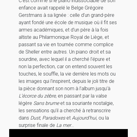
C’est comme si le piano indissociable de son
enfance avait rappelé le Belge Grégoire
Gerstmans à sa lignée : celle d’un grand-père
ayant fondé une école de musique où il fit ses
armes académiques, et d’un père à la fois
altiste au Philarmonique Royal de Liège, et
passant sa vie en tournée comme complice
de Sheller entre autres. Un piano droit et sa
sourdine, avec lequel il a cherché l’épure et
non la perfection, car on entend souvent les
touches, le souffle, la vie derrière les mots ou
les images qui l’inspirent, depuis le joli titre de
la pièce donnant son nom à l’album jusqu’à
L’écorce du zèbre
, en passant par la valse
légère
Sans brume
et sa souriante nostalgie,
les sensations qu’il a cherché à retranscrire
dans
Dust
,
Paradoxes
et
Aujourd’hui
, ou la
surprise finale de
La mer
…