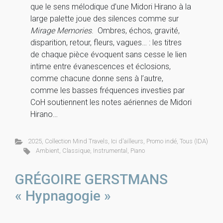
que le sens mélodique d’une Midori Hirano à la
large palette joue des silences comme sur
Mirage Memories
. Ombres, échos, gravité,
disparition, retour, fleurs, vagues… : les titres
de chaque pièce évoquent sans cesse le lien
intime entre évanescences et éclosions,
comme chacune donne sens à l’autre,
comme les basses fréquences investies par
CoH soutiennent les notes aériennes de Midori
Hirano…
2025
,
Collection Mind Travels
,
Ici d'ailleurs
,
Promo indé
,
Tous (IDA)
Ambient
,
Classique
,
Instrumental
,
Piano
GRÉGOIRE GERSTMANS
« Hypnagogie »