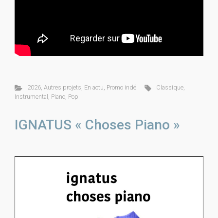
2026
,
Autres projets
,
En actu
,
Promo indé
Classique
,
Instrumental
,
Piano
,
Pop
IGNATUS « Choses Piano »