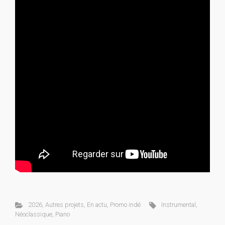
2026
,
Autres projets
,
En actu
,
Promo indé
Instrumental
,
Néoclassique
,
Piano