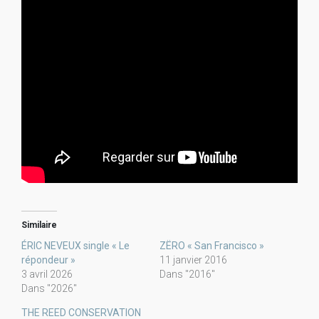
Similaire
ÉRIC NEVEUX single « Le
ZËRO « San Francisco »
répondeur »
11 janvier 2016
3 avril 2026
Dans "2016"
Dans "2026"
THE REED CONSERVATION