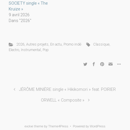
SOCIETY single « The
Kruize »
9 avril 2026
Dans "2026"
2026
,
Autres projets
,
En actu
,
Promo indé
Classique
,
Electro
,
Instrumental
,
Pop
JÉRÔME MINIÈRE single « Hikikomori » feat. POIRIER
ORWELL « Composite »
evolve
theme by Theme4Press • Powered by
WordPress