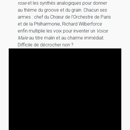
rose
et les synthés analogiques pour donner
au thème du groove et du grain. Chacun ses
armes : chef du Chœur de l’Orchestre de Paris
et de la Philharmonie, Richard Wilberforce
enfin multiplie les voix pour inventer un
Voice
Male
au titre malin et au charme immédiat.
Difficile de décrocher non ?