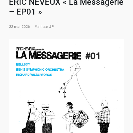
ÉRIC NEVEUX « La Messagerie
– EP01 »
22 mai 2026
Ecrit par
JP