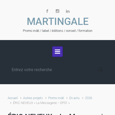
Skip to main content
MARTINGALE
Promo indé / label / éditions / conseil / formation
Accueil
Autres projets
Promo indé
En actu
2026
ÉRIC NEVEUX « La Messagerie – EP01 »