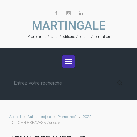
Skip to main content
MARTINGALE
Promo indé / label / éditions / conseil / formation
Accueil
Autres projets
Promo indé
2022
JOHN GREAVES « Zones »