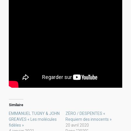
Similaire
EMMANUEL TUGNY & JOHN
ZËRO / DESPENTES «
GREAVES « Les molécules
Requiem des innocents »
fidèles »
20 avril 2020