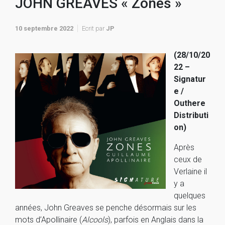
JOHN GREAVES « Zones »
10 septembre 2022
Ecrit par
JP
(28/10/20
22 –
Signatur
e /
Outhere
Distributi
on)
Après
ceux de
Verlaine il
y a
quelques
années, John Greaves se penche désormais sur les
mots d’Apollinaire (
Alcools
), parfois en Anglais dans la