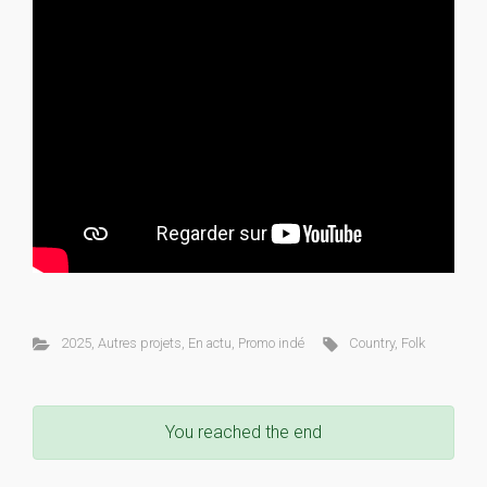
2025
,
Autres projets
,
En actu
,
Promo indé
Country
,
Folk
You reached the end