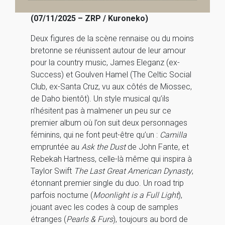
(07/11/2025 – ZRP / Kuroneko)
Deux figures de la scène rennaise ou du moins
bretonne se réunissent autour de leur amour
pour la country music, James Eleganz (ex-
Success) et Goulven Hamel (The Celtic Social
Club, ex-Santa Cruz, vu aux côtés de Miossec,
de Daho bientôt). Un style musical qu’ils
n’hésitent pas à malmener un peu sur ce
premier album où l’on suit deux personnages
féminins, qui ne font peut-être qu’un :
Camilla
empruntée au
Ask the Dust
de John Fante, et
Rebekah Hartness, celle-là même qui inspira à
Taylor Swift
The Last Great American Dynasty
,
étonnant premier single du duo. Un road trip
parfois nocturne (
Moonlight is a Full Light
),
jouant avec les codes à coup de samples
étranges (
Pearls & Furs
), toujours au bord de