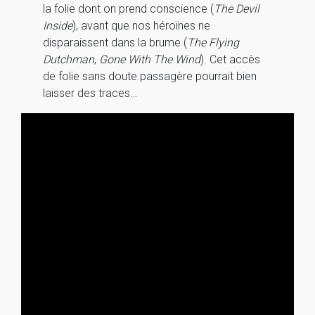
la folie dont on prend conscience (
The Devil
Inside
), avant que nos héroïnes ne
disparaissent dans la brume (
The Flying
Dutchman
,
Gone With The Wind
). Cet accès
de folie sans doute passagère pourrait bien
laisser des traces…