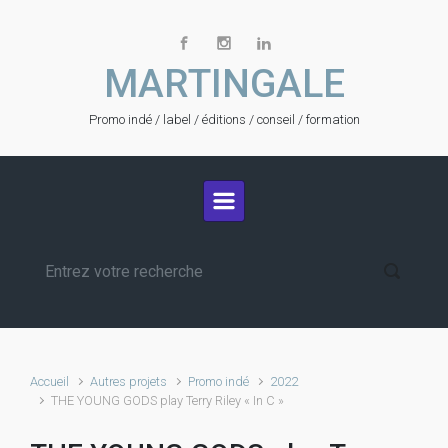
Skip to main content
MARTINGALE
Promo indé / label / éditions / conseil / formation
Accueil
Autres projets
Promo indé
2022
THE YOUNG GODS play Terry Riley « In C »