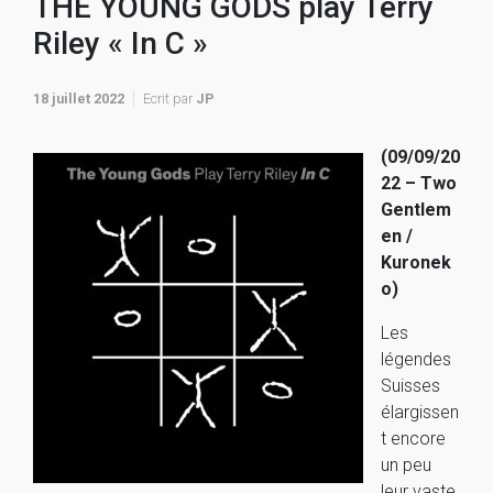
THE YOUNG GODS play Terry
Riley « In C »
18 juillet 2022
Ecrit par
JP
(09/09/20
22 – Two
Gentlem
en /
Kuronek
o)
Les
légendes
Suisses
élargissen
t encore
un peu
leur vaste