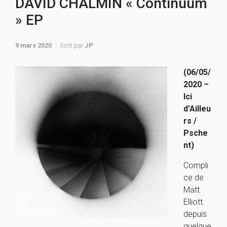
DAVID CHALMIN « Continuum
» EP
9 mars 2020
Ecrit par
JP
(06/05/
2020 –
Ici
d’Ailleu
rs /
Psche
nt)
Compli
ce de
Matt
Elliott
depuis
quelque