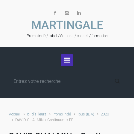
Skip to main content
MARTINGALE
Promo indé / label / éditions / conseil / formation
Accueil
Ici d'ailleurs
Promo indé
Tous (IDA)
2020
DAVID CHALMIN « Continuum » EP