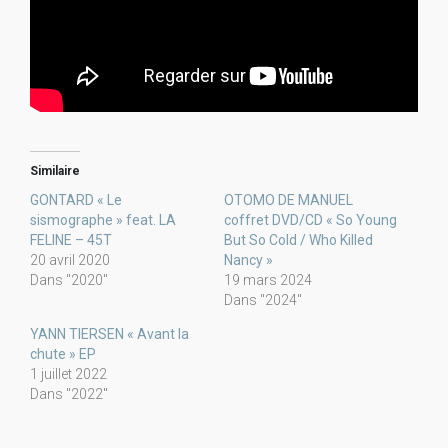
Similaire
GONTARD « Le
OTOMO DE MANUEL
sismographe » feat. LA
coffret DVD/CD « So Young
FELINE – 45T
But So Cold / Who Killed
20 avril 2020
Nancy »
Dans "2020"
19 mars 2024
Dans "2024"
YANN TIERSEN « Avant la
chute » EP
1 juillet 2022
Dans "2022"