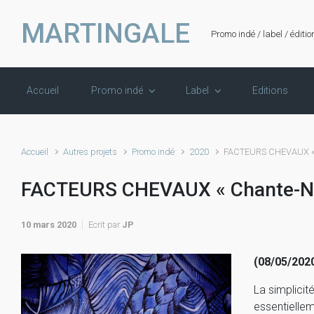
Skip to main content
MARTINGALE
Promo indé / label / éditio
Accueil
Promo indé
Label
Editions
Accueil
Autres projets
Promo indé
2020
FACTEURS CHEVAUX « 
FACTEURS CHEVAUX « Chante-Nu
10 mars 2020
Ecrit par
JP
(08/05/202
La simplicit
essentiellem