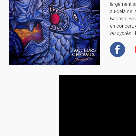
largement sa
au-delà de l
Baptiste Bru
en concert, 
du cyprès
… 