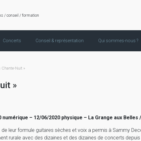
ns / conseil / formation
Concerts
Conseil & représentation
Qui sommes-nous ?
Chante-Nuit »
it »
0 numérique – 12/06/2020 physique – La Grange aux Belles 
é de leur formule guitares sèches et voix a permis à Sammy Deco
ent rurale avec des dizaines et des dizaines de concerts depuis