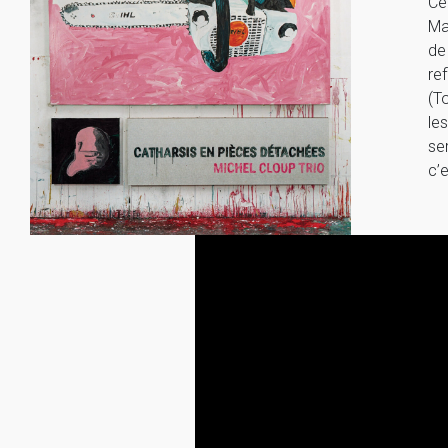
Ce
Ma
de
re
(T
le
se
c’