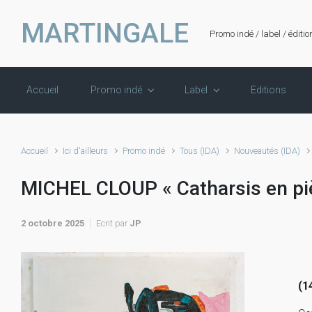
Skip to main content
MARTINGALE
Promo indé / label / éditio
Accueil
Promo indé
Label
Editions
Accueil
Ici d'ailleurs
Promo indé
Tous (IDA)
Nouveautés (IDA)
MICHEL CLOUP « Catharsis en pi
2 octobre 2025
Ecrit par
JP
(1