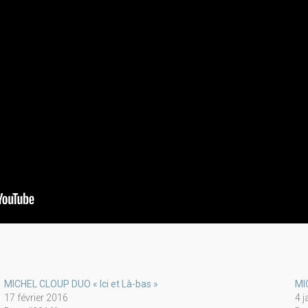
MICHEL CLOUP DUO « Ici et Là-bas »
MI
17 février 2016
4 