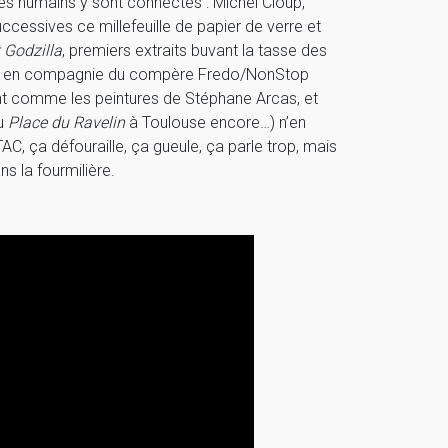
res humains y sont connectés : Michel Cloup,
uccessives ce millefeuille de papier de verre et
t Godzilla
, premiers extraits buvant la tasse des
un tour en compagnie du compère Fredo/NonStop
ant comme les peintures de Stéphane Arcas, et
u
Place du Ravelin
à Toulouse encore…) n’en
C, ça défouraille, ça gueule, ça parle trop, mais
 la fourmilière.