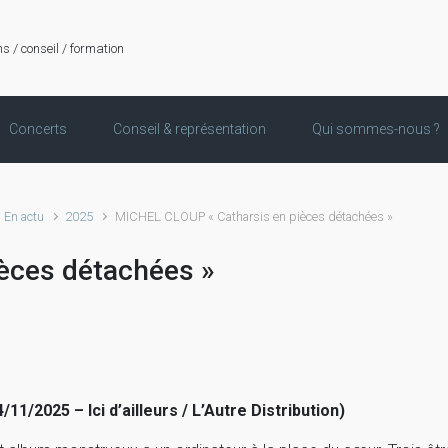
ns / conseil / formation
Concerts
Conseil & représentation
Qui sommes-nous ?
En actu
2025
MICHEL CLOUP « Catharsis en pièces détachées »
èces détachées »
4/11/2025 – Ici d’ailleurs / L’Autre Distribution)