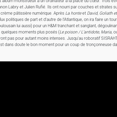
t album monstrueux a un ordinateur à la place du cœur. Trois êt
non Labry et Julien Rufié. Ils ont nourri par couches et strates s
 crème pâtissière numérique. Après
La honte
et
David, Goliath e
flux politiques de part et d’autre de l’Atlantique, on ira faire 
oulousain lui aussi) pour un H&M tranchant et sanglant, dégoulin
s quelques moments plus posés (
Le poison / L’antidote
,
Maria,
o
ront pas pour autant moins intenses. Jusqu’au roboratif SISRAHTA
est dans doute le bon moment pour un coup de tronçonneuse dans