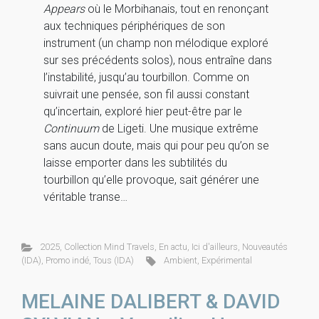
Appears
où le Morbihanais, tout en renonçant
aux techniques périphériques de son
instrument (un champ non mélodique exploré
sur ses précédents solos), nous entraîne dans
l’instabilité, jusqu’au tourbillon. Comme on
suivrait une pensée, son fil aussi constant
qu’incertain, exploré hier peut-être par le
Continuum
de Ligeti. Une musique extrême
sans aucun doute, mais qui pour peu qu’on se
laisse emporter dans les subtilités du
tourbillon qu’elle provoque, sait générer une
véritable transe…
2025
,
Collection Mind Travels
,
En actu
,
Ici d'ailleurs
,
Nouveautés
(IDA)
,
Promo indé
,
Tous (IDA)
Ambient
,
Expérimental
MELAINE DALIBERT & DAVID