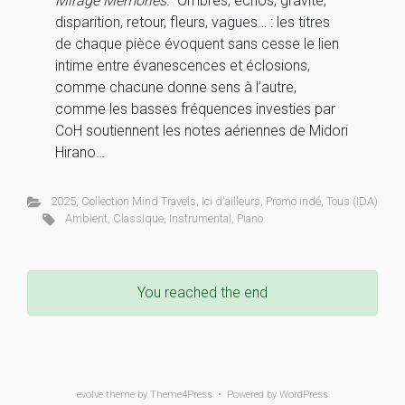
Mirage Memories
. Ombres, échos, gravité,
disparition, retour, fleurs, vagues… : les titres
de chaque pièce évoquent sans cesse le lien
intime entre évanescences et éclosions,
comme chacune donne sens à l’autre,
comme les basses fréquences investies par
CoH soutiennent les notes aériennes de Midori
Hirano…
2025
,
Collection Mind Travels
,
Ici d'ailleurs
,
Promo indé
,
Tous (IDA)
Ambient
,
Classique
,
Instrumental
,
Piano
You reached the end
evolve
theme by Theme4Press • Powered by
WordPress