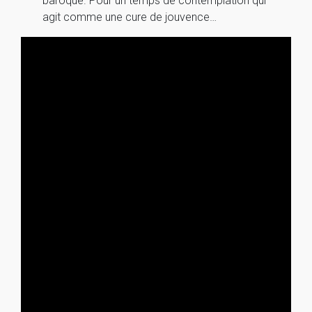
baroque. Pour un temps de contemplation qui
agit comme une cure de jouvence…