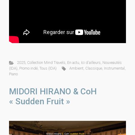
2025
,
Collection Mind Travels
,
En actu
,
Ici d'ailleurs
,
Nouveautés
(IDA)
,
Promo indé
,
Tous (IDA)
Ambient
,
Classique
,
Instrumental
,
Piano
MIDORI HIRANO & CoH
« Sudden Fruit »