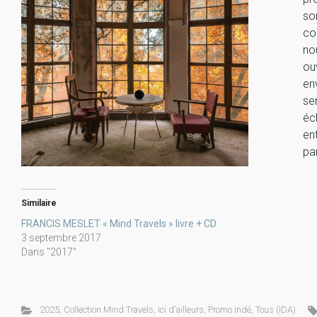
so
co
no
ou
en
se
éc
en
pa
Similaire
FRANCIS MESLET « Mind Travels » livre + CD
3 septembre 2017
Dans "2017"
2025
,
Collection Mind Travels
,
Ici d'ailleurs
,
Promo indé
,
Tous (IDA)