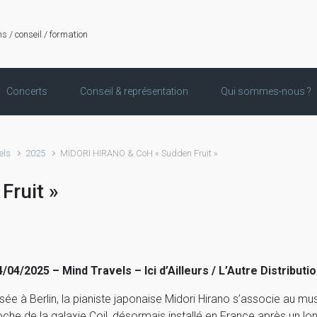
ns / conseil / formation
Concerts
Conseil & représentation
Qui sommes-nous ?
els
2025
MIDORI HIRANO & CoH « Sudden Fruit »
ruit »
4/04/2025 – Mind Travels – Ici d’Ailleurs / L’Autre Distributio
sée à Berlin, la pianiste japonaise Midori Hirano s’associe au mu
oche de la galaxie Coil, désormais installé en France après un lon