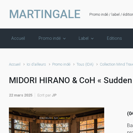
Skip to main content
MARTINGALE
Promo indé / label / éditio
Accueil
Promo indé
Label
Editions
Accueil
Ici d'ailleurs
Promo indé
Tous (IDA)
Collection Mind Trav
MIDORI HIRANO & CoH « Sudden F
22 mars 2025
Ecrit par
JP
(0
Ba
pr