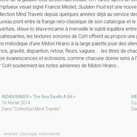
mptueux visuel signé Francis Meslet,
Sudden Fruit
est une nouvel
llection Mind Travels depuis quelques années déjà au service des
uveau pont entre la frange néo-classique de son catalogue et le 
verture,
Wave to Wave
incarne à merveille le subtil équilibre ent
vahissantes, les textures sonores de CoH offrent au propos une p
ns mélodique d’une Midori Hirano à la large palette joue des si
hos, gravité, disparition, retour, fleurs, vagues… : les titres de c
tre évanescences et éclosions, comme chacune donne sens à l’
r CoH soutiennent les notes aériennes de Midori Hirano…
AIDAN BAKER « The Sea Swells A Bit »
ME
16 février 2014
3 j
Dans "Collection Mind Travels"
Da
Ambient
,
Classique
,
Instrumental
,