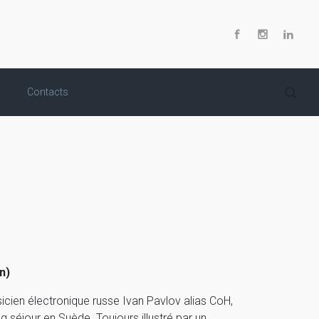
Contacts
n)
sicien électronique russe Ivan Pavlov alias CoH,
g séjour en Suède. Toujours illustré par un