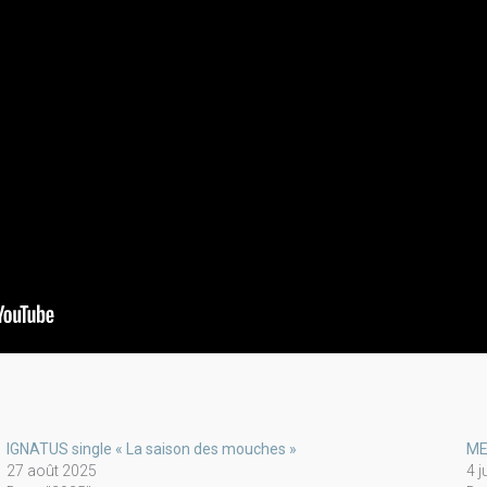
IGNATUS single « La saison des mouches »
ME
27 août 2025
4 j