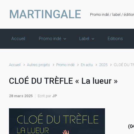
Skip to main content
MARTINGALE
Promo indé / label / éditio
Accueil
Promo indé
Label
Editions
Accueil
Autres projets
Promo indé
En actu
2025
CLOÉ DU TRÈ
CLOÉ DU TRÈFLE « La lueur »
28 mars 2025
Ecrit par
JP
(0