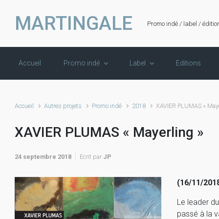
Skip to main content
MARTINGALE
Promo indé / label / éditio
Accueil
Promo indé
Label
Editions
Accueil
Autres projets
Promo indé
2018
XAVIER PLUMAS « Maye
XAVIER PLUMAS « Mayerling »
24 septembre 2018
Ecrit par
JP
(16/11/2018
Le leader d
passé à la v