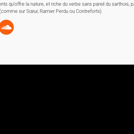
ts qu’offre la nature, et riche du verbe sans pareil du sarthois,
 (comme sur Sœur, Ramier Perdu ou Contreforts).