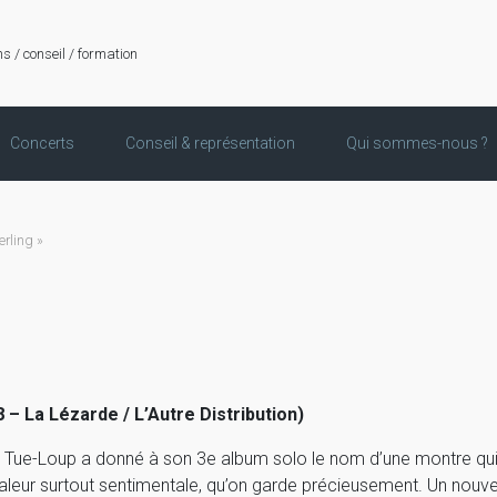
ns / conseil / formation
Concerts
Conseil & représentation
Qui sommes-nous ?
rling »
 – La Lézarde / L’Autre Distribution)
u Tue-Loup a donné à son 3e album solo le nom d’une montre qui
aleur surtout sentimentale, qu’on garde précieusement. Un nouv