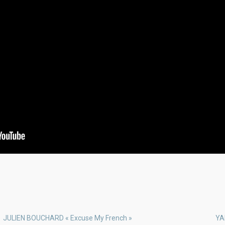
JULIEN BOUCHARD « Excuse My French »
YA