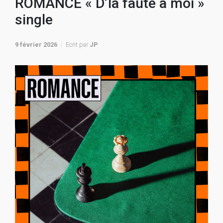
ROMANCE « D’la faute à moi »
single
9 février 2026
Ecrit par
JP