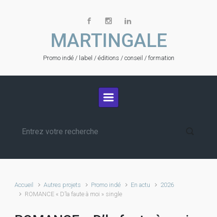
Skip to main content
MARTINGALE
Promo indé / label / éditions / conseil / formation
Accueil
Autres projets
Promo indé
En actu
2026
ROMANCE « D’la faute à moi » single