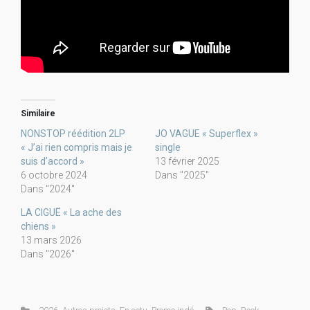
Similaire
NONSTOP réédition 2LP
JO VAGUE « Superflex »
« J’ai rien compris mais je
single
suis d’accord »
13 février 2025
6 octobre 2024
Dans "2025"
Dans "2024"
LA CIGUË « La ache des
chiens »
13 mars 2026
Dans "2026"