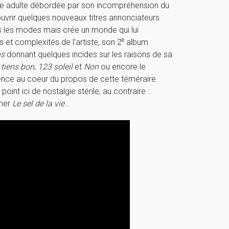
une adulte débordée par son incompréhension du
uvrir quelques nouveaux titres annonciateurs
 pas les modes mais crée un monde qui lui
e
s et complexités de l’artiste, son 2
album
ns
donnant quelques incides sur les raisons de sa
 tiens bon
,
123 soleil
et
Non
ou encore le
ilience au coeur du propos de cette téméraire
int ici de nostalgie stérile, au contraire :
cher
Le sel de la vie
…