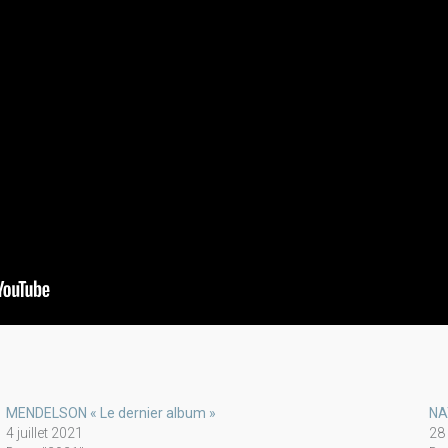
MENDELSON « Le dernier album »
NA
4 juillet 2021
28