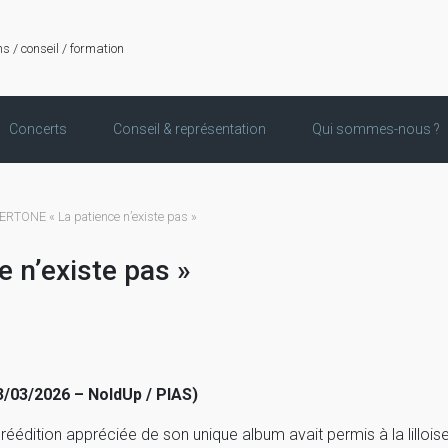
ns / conseil / formation
Concerts
Conseil & représentation
Qui sommes-nous ?
TONE « La patience n’existe pas »
n’existe pas »
3/03/2026 – NoldUp / PIAS)
 réédition appréciée de son unique album avait permis à la lillo