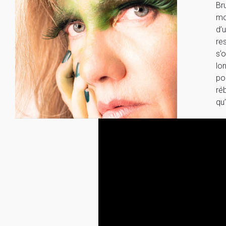
Br
mo
d’
re
s’
lo
po
ré
qu