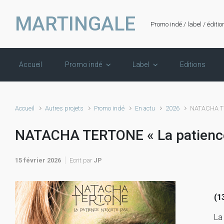
Skip to main content
MARTINGALE
Promo indé / label / éditio
Accueil
Promo indé
Label
Editions
Accueil
Autres projets
Promo indé
En actu
2026
NATACHA TER
NATACHA TERTONE « La patience 
15 février 2026
Ecrit par
JP
(1
La