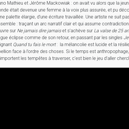
uno Mathieu et Jérôme Mackowiak : on avait vu alors que la je
nde était devenue une femme à la voix plus assurée, et pu déco
une palette élargie, d’une écriture travaillée. Une artiste ne suit
ssemble : traçant un arc narratif clair et qui assume contradiction
ouvre sur
Ne jamais dire jamais
et s’achève sur
La valse de 25 a
ngue éclipse comme de son retour, en passant par les singles
Je
ignant
Quand tu fais le mort
: la mélancolie est lucide et la rés
bellion face à l’ordre des choses. Si le temps est anthropophage, po
’importent les tempêtes à traverser, c’est bien le jeu d’aller cher