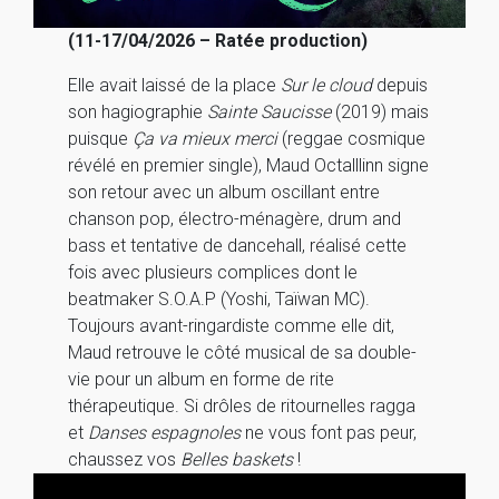
(11-17/04/2026 – Ratée production)
Elle avait laissé de la place
Sur le cloud
depuis
son hagiographie
Sainte Saucisse
(2019) mais
puisque
Ça va mieux merci
(reggae cosmique
révélé en premier single), Maud Octalllinn signe
son retour avec un album oscillant entre
chanson pop, électro-ménagère, drum and
bass et tentative de dancehall, réalisé cette
fois avec plusieurs complices dont le
beatmaker S.O.A.P (Yoshi, Taïwan MC).
Toujours avant-ringardiste comme elle dit,
Maud retrouve le côté musical de sa double-
vie pour un album en forme de rite
thérapeutique. Si drôles de ritournelles ragga
et
Danses espagnoles
ne vous font pas peur,
chaussez vos
Belles baskets
!