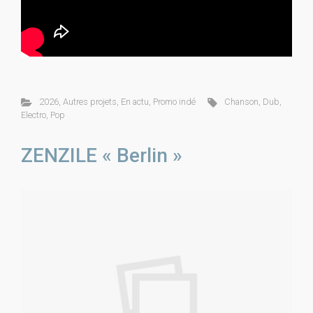
2026
,
Autres projets
,
En actu
,
Promo indé
Chanson
,
Dub
,
Electro
,
Pop
ZENZILE « Berlin »