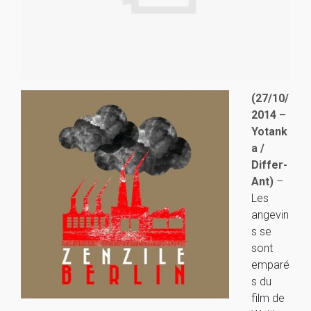
(27/10/
2014 –
Yotank
a /
Differ-
Ant)
–
Les
angevin
s se
sont
emparé
s du
film de