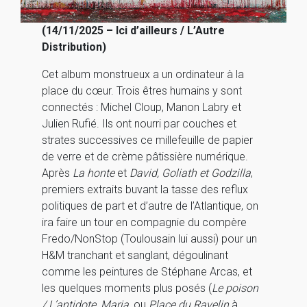
(14/11/2025 – Ici d’ailleurs / L’Autre
Distribution)
Cet album monstrueux a un ordinateur à la
place du cœur. Trois êtres humains y sont
connectés : Michel Cloup, Manon Labry et
Julien Rufié. Ils ont nourri par couches et
strates successives ce millefeuille de papier
de verre et de crème pâtissière numérique.
Après
La honte
et
David, Goliath et Godzilla
,
premiers extraits buvant la tasse des reflux
politiques de part et d’autre de l’Atlantique, on
ira faire un tour en compagnie du compère
Fredo/NonStop (Toulousain lui aussi) pour un
H&M tranchant et sanglant, dégoulinant
comme les peintures de Stéphane Arcas, et
les quelques moments plus posés (
Le poison
/ L’antidote
,
Maria,
ou
Place du Ravelin
à