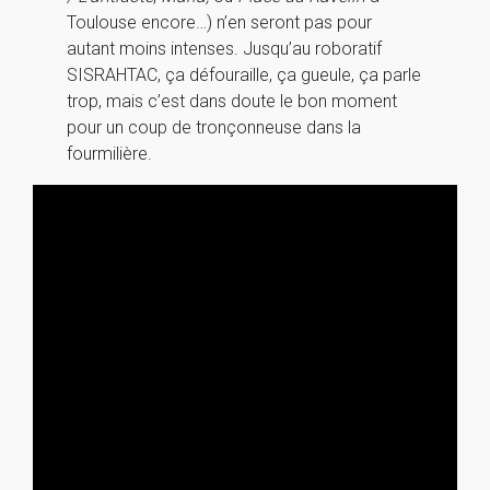
Toulouse encore…) n’en seront pas pour
autant moins intenses. Jusqu’au roboratif
SISRAHTAC, ça défouraille, ça gueule, ça parle
trop, mais c’est dans doute le bon moment
pour un coup de tronçonneuse dans la
fourmilière.