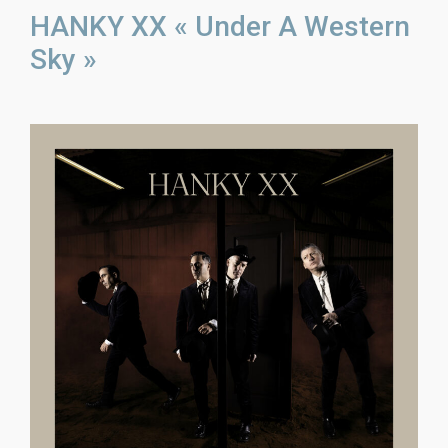
HANKY XX « Under A Western
Sky »