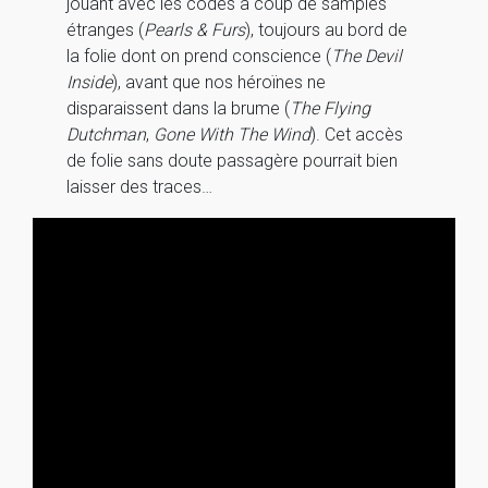
jouant avec les codes à coup de samples
étranges (
Pearls & Furs
), toujours au bord de
la folie dont on prend conscience (
The Devil
Inside
), avant que nos héroïnes ne
disparaissent dans la brume (
The Flying
Dutchman
,
Gone With The Wind
). Cet accès
de folie sans doute passagère pourrait bien
laisser des traces…