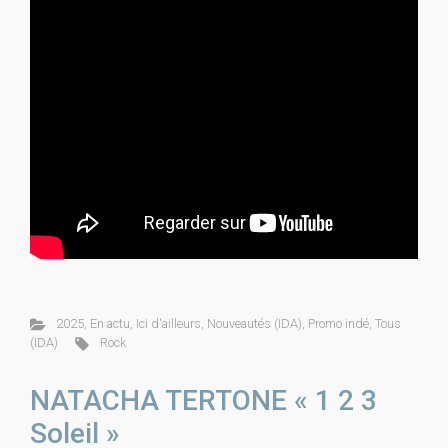
2025
,
En actu
,
Ici d'ailleurs
,
Nouveautés (IDA)
,
Promo indé
,
Tous
(IDA)
Rock
NATACHA TERTONE « 1 2 3
Soleil »