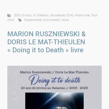
2025
,
En actu
,
Ici d'ailleurs
,
Nouveautés (IDA)
,
Promo indé
,
Tous
(IDA)
Expérimental
,
Instrumental
,
Noise
MARION RUSZNIEWSKI &
DORIS LE MAT-THIEULEN
« Doing it to Death » livre