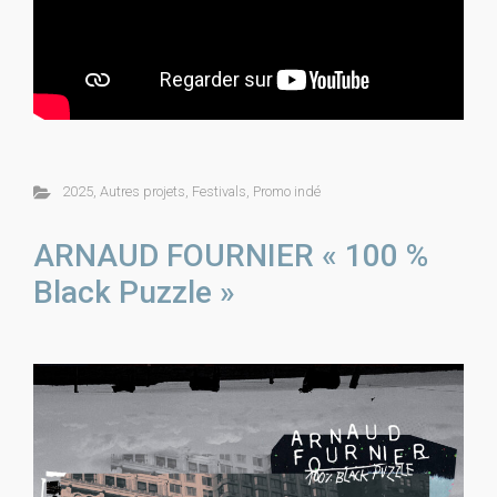
2025
,
Autres projets
,
Festivals
,
Promo indé
ARNAUD FOURNIER « 100 %
Black Puzzle »