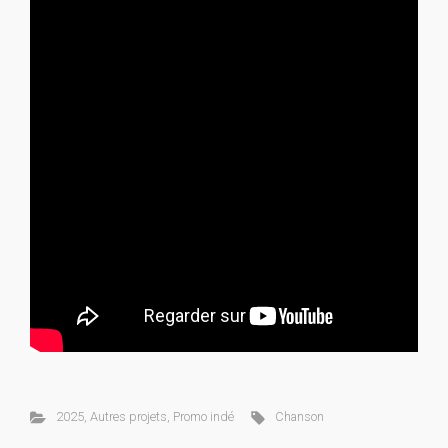
2025
,
Autres projets
,
Promo indé
Chanson