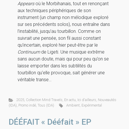
Appears
où le Morbihanais, tout en renonçant
aux techniques périphériques de son
instrument (un champ non mélodique exploré
sur ses précédents solos), nous entraîne dans
l’instabilité, jusqu’au tourbillon. Comme on
suivrait une pensée, son fil aussi constant
qu’incertain, exploré hier peut-être par le
Continuum
de Ligeti. Une musique extrême
sans aucun doute, mais qui pour peu qu’on se
laisse emporter dans les subtilités du
tourbillon qu’elle provoque, sait générer une
véritable transe…
2025
,
Collection Mind Travels
,
En actu
,
Ici d'ailleurs
,
Nouveautés
(IDA)
,
Promo indé
,
Tous (IDA)
Ambient
,
Expérimental
DÉÉFAIT « Dééfait » EP