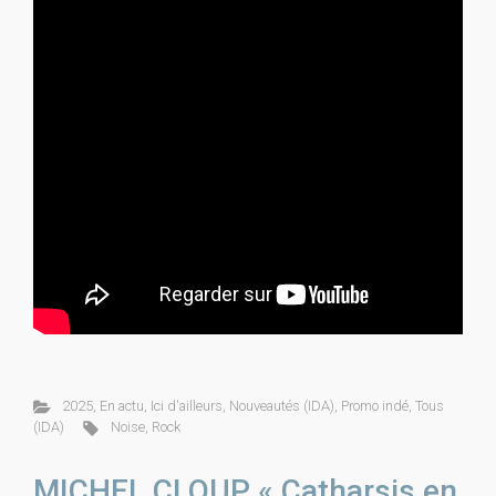
2025
,
En actu
,
Ici d'ailleurs
,
Nouveautés (IDA)
,
Promo indé
,
Tous
(IDA)
Noise
,
Rock
MICHEL CLOUP « Catharsis en