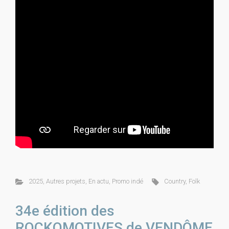
2025
,
Autres projets
,
En actu
,
Promo indé
Country
,
Folk
34e édition des
ROCKOMOTIVES de VENDÔME